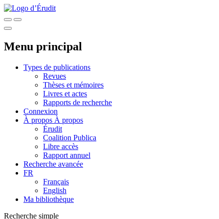
Menu principal
Types de publications
Revues
Thèses et mémoires
Livres et actes
Rapports de recherche
Connexion
À propos
À propos
Érudit
Coalition Publica
Libre accès
Rapport annuel
Recherche avancée
FR
Français
English
Ma bibliothèque
Recherche simple