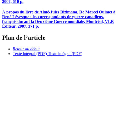
2007, 610 p.
À propos du livre de Aimé-Jules Bizimana, De Marcel Ouimet à
René Lévesque : les correspondants de guerre canadiens-
français durant la Deuxième Guerre mondiale, Montréal, VLB
Éditeur, 2007, 371 p.
Plan de l’article
Retour au début
Texte intégral (PDF)
Texte intégral (PDF)