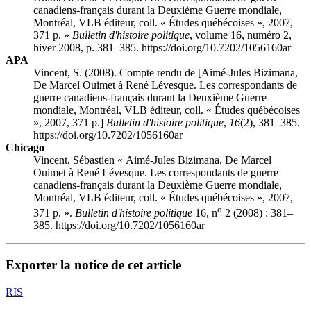
canadiens-français durant la Deuxième Guerre mondiale,
Montréal, VLB éditeur, coll. « Études québécoises », 2007,
371 p. »
Bulletin d'histoire politique
, volume 16, numéro 2,
hiver 2008, p. 381–385. https://doi.org/10.7202/1056160ar
APA
Vincent, S. (2008). Compte rendu de [Aimé-Jules Bizimana,
De Marcel Ouimet à René Lévesque. Les correspondants de
guerre canadiens-français durant la Deuxième Guerre
mondiale, Montréal, VLB éditeur, coll. « Études québécoises
», 2007, 371 p.]
Bulletin d'histoire politique
,
16
(2), 381–385.
https://doi.org/10.7202/1056160ar
Chicago
Vincent, Sébastien « Aimé-Jules Bizimana, De Marcel
Ouimet à René Lévesque. Les correspondants de guerre
canadiens-français durant la Deuxième Guerre mondiale,
Montréal, VLB éditeur, coll. « Études québécoises », 2007,
o
371 p. ».
Bulletin d'histoire politique
16, n
2 (2008) : 381–
385. https://doi.org/10.7202/1056160ar
Exporter la notice de cet article
RIS