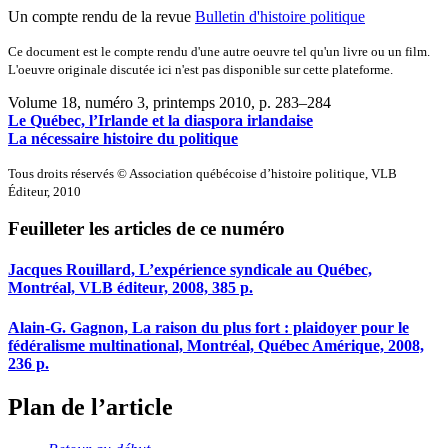
Un compte rendu de la revue
Bulletin d'histoire politique
Ce document est le compte rendu d'une autre oeuvre tel qu'un livre ou un film.
L'oeuvre originale discutée ici n'est pas disponible sur cette plateforme.
Volume 18, numéro 3, printemps 2010
, p. 283–284
Le Québec, l’Irlande et la diaspora irlandaise
La nécessaire histoire du politique
Tous droits réservés © Association québécoise d’histoire politique, VLB
Éditeur, 2010
Feuilleter les articles de ce numéro
Jacques Rouillard, L’expérience syndicale au Québec,
Montréal, VLB éditeur, 2008, 385 p.
Alain-G. Gagnon, La raison du plus fort : plaidoyer pour le
fédéralisme multinational, Montréal, Québec Amérique, 2008,
236 p.
Plan de l’article