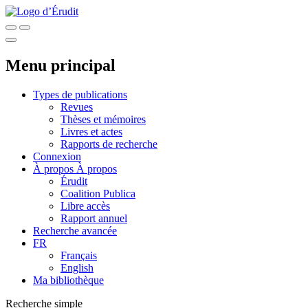
Menu principal
Types de publications
Revues
Thèses et mémoires
Livres et actes
Rapports de recherche
Connexion
À propos
À propos
Érudit
Coalition Publica
Libre accès
Rapport annuel
Recherche avancée
FR
Français
English
Ma bibliothèque
Recherche simple