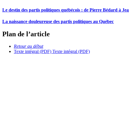
Le destin des partis politiques québécois : de Pierre Bédard à Je
La naissance douleureuse des partis politiques au Québec
Plan de l’article
Retour au début
Texte intégral (PDF)
Texte intégral (PDF)