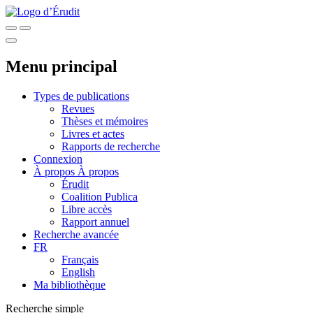
Menu principal
Types de publications
Revues
Thèses et mémoires
Livres et actes
Rapports de recherche
Connexion
À propos
À propos
Érudit
Coalition Publica
Libre accès
Rapport annuel
Recherche avancée
FR
Français
English
Ma bibliothèque
Recherche simple