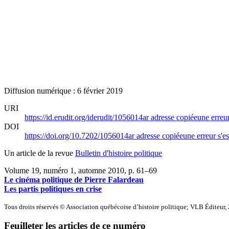
Diffusion numérique : 6 février 2019
URI
https://id.erudit.org/iderudit/1056014ar
adresse copiée
une erreur
DOI
https://doi.org/10.7202/1056014ar
adresse copiée
une erreur s'es
Un article de la revue
Bulletin d'histoire politique
Volume 19, numéro 1, automne 2010
, p. 61–69
Le cinéma politique de Pierre Falardeau
Les partis politiques en crise
Tous droits réservés © Association québécoise d’histoire politique; VLB Éditeur,
Feuilleter les articles de ce numéro