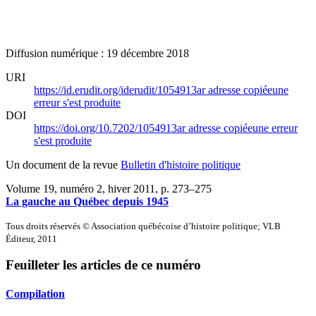
Diffusion numérique : 19 décembre 2018
URI
https://id.erudit.org/iderudit/1054913ar
adresse copiée
une
erreur s'est produite
DOI
https://doi.org/10.7202/1054913ar
adresse copiée
une erreur
s'est produite
Un document de la revue
Bulletin d'histoire politique
Volume 19, numéro 2, hiver 2011
, p. 273–275
La gauche au Québec depuis 1945
Tous droits réservés © Association québécoise d’histoire politique; VLB
Éditeur, 2011
Feuilleter les articles de ce numéro
Compilation