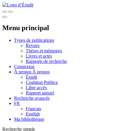
Menu principal
Types de publications
Revues
Thèses et mémoires
Livres et actes
Rapports de recherche
Connexion
À propos
À propos
Érudit
Coalition Publica
Libre accès
Rapport annuel
Recherche avancée
FR
Français
English
Ma bibliothèque
Recherche simple