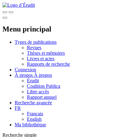
Menu principal
Types de publications
Revues
Thèses et mémoires
Livres et actes
Rapports de recherche
Connexion
À propos
À propos
Érudit
Coalition Publica
Libre accès
Rapport annuel
Recherche avancée
FR
Français
English
Ma bibliothèque
Recherche simple