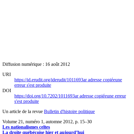
Diffusion numérique : 16 août 2012
URI
https://id.erudit.org/iderudit/1011693ar
adresse copiée
une
erreur s'est produite
DOI
https://doi.org/10.7202/1011693ar
adresse copiée
une erreur
s'est produite
Un article de la revue
Bulletin d'histoire politique
Volume 21, numéro 1, automne 2012
, p. 15–30
Les nationalismes celtes
La droite québécoise hier et aujourd’hui