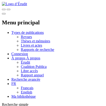
Menu principal
Types de publications
Revues
Thèses et mémoires
Livres et actes
Rapports de recherche
Connexion
À propos
À propos
Érudit
Coalition Publica
Libre accès
Rapport annuel
Recherche avancée
FR
Français
English
Ma bibliothèque
Recherche simple