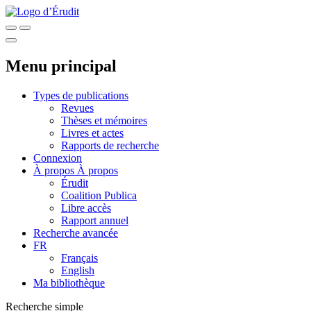
Menu principal
Types de publications
Revues
Thèses et mémoires
Livres et actes
Rapports de recherche
Connexion
À propos
À propos
Érudit
Coalition Publica
Libre accès
Rapport annuel
Recherche avancée
FR
Français
English
Ma bibliothèque
Recherche simple