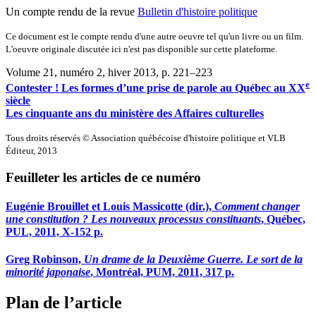
Un compte rendu de la revue
Bulletin d'histoire politique
Ce document est le compte rendu d'une autre oeuvre tel qu'un livre ou un film.
L'oeuvre originale discutée ici n'est pas disponible sur cette plateforme.
Volume 21, numéro 2, hiver 2013
, p. 221–223
e
Contester ! Les formes d’une prise de parole au Québec au XX
siècle
Les cinquante ans du ministère des Affaires culturelles
Tous droits réservés © Association québécoise d'histoire politique et VLB
Éditeur, 2013
Feuilleter les articles de ce numéro
Eugénie Brouillet et Louis Massicotte (dir.),
Comment changer
une constitution ? Les nouveaux processus constituants
, Québec,
PUL, 2011, X-152 p.
Greg Robinson,
Un drame de la Deuxième Guerre. Le sort de la
minorité japonaise
, Montréal, PUM, 2011, 317 p.
Plan de l’article