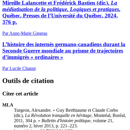
Mireille Lalancette et Frédérick Bastien (dir.),
La
médiatisation de la politique. Logiques et pratiques
,
Québec, Presses de l’Université du Québec, 2024,
376 p.
Par Anne-Marie Gingras
L’histoire des internés germano-canadiens durant la
Seconde Guerre mondiale au prisme de trajectoires
d’immigrés « ordinaires »
Par Lucile Chaput
Outils de citation
Citer cet article
MLA
Turgeon, Alexandre. « Guy Berthiaume et Claude Corbo
(dir.),
La Révolution tranquille en héritage
, Montréal, Boréal,
2011, 304 p. »
Bulletin d'histoire politique
, volume 21,
numéro 2, hiver 2013, p. 221–223.