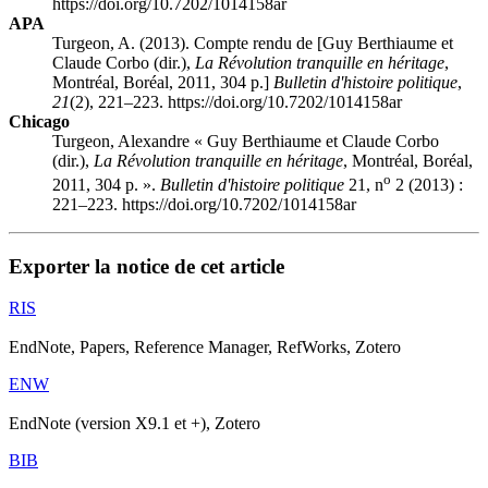
https://doi.org/10.7202/1014158ar
APA
Turgeon, A. (2013). Compte rendu de [Guy Berthiaume et
Claude Corbo (dir.),
La Révolution tranquille en héritage
,
Montréal, Boréal, 2011, 304 p.]
Bulletin d'histoire politique
,
21
(2), 221–223. https://doi.org/10.7202/1014158ar
Chicago
Turgeon, Alexandre « Guy Berthiaume et Claude Corbo
(dir.),
La Révolution tranquille en héritage
, Montréal, Boréal,
o
2011, 304 p. ».
Bulletin d'histoire politique
21, n
2 (2013) :
221–223. https://doi.org/10.7202/1014158ar
Exporter la notice de cet article
RIS
EndNote, Papers, Reference Manager, RefWorks, Zotero
ENW
EndNote (version X9.1 et +), Zotero
BIB