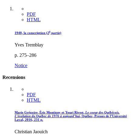
PDF
HTML
e
1940, la conscription (2
partie)
Yves Tremblay
p. 275–286
Notice
Recensions
PDF
HTML
Marie Grégoire, Éric Montigny et Youri Rivest,
Le coeur des Québécois.
L’évolution du Québec de
1976
à aujourd’hui
, Québec, Presses de l’Université
Laval, 2016, 231 p.
Christian Jaouich