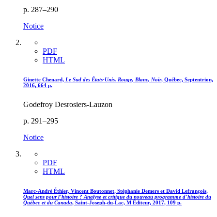
p. 287–290
Notice
PDF
HTML
Ginette Chenard,
Le Sud des États-Unis. Rouge, Blanc, Noir
, Québec, Septentrion,
2016, 664 p.
Godefroy Desrosiers-Lauzon
p. 291–295
Notice
PDF
HTML
Marc-André Éthier, Vincent Boutonnet, Stéphanie Demers et David Lefrançois,
Quel sens pour l’histoire ? Analyse et critique du nouveau programme d’histoire du
Québec et du Canada
, Saint-Joseph-du-Lac, M Éditeur, 2017, 109 p.