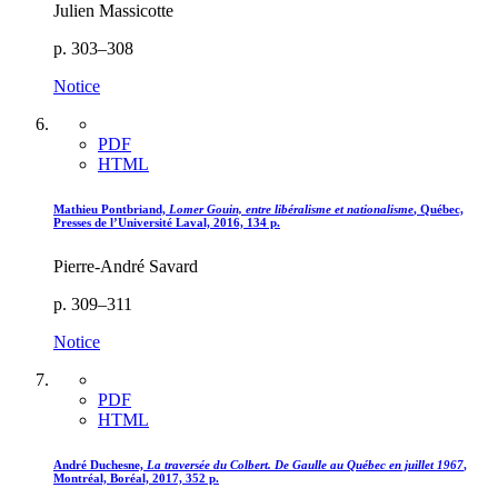
Julien Massicotte
p. 303–308
Notice
PDF
HTML
Mathieu Pontbriand,
Lomer Gouin, entre libéralisme et nationalisme
, Québec,
Presses de l’Université Laval, 2016, 134 p.
Pierre-André Savard
p. 309–311
Notice
PDF
HTML
André Duchesne,
La traversée du Colbert. De Gaulle au Québec en juillet
1967
,
Montréal, Boréal, 2017, 352 p.