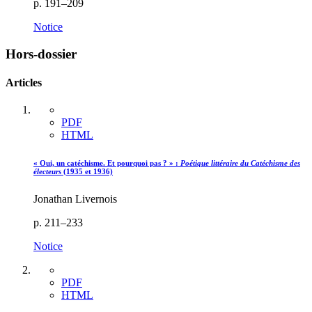
p. 191–209
Notice
Hors-dossier
Articles
PDF
HTML
« Oui, un catéchisme. Et pourquoi pas ? » :
Poétique littéraire du Catéchisme des
électeurs
(1935 et 1936)
Jonathan Livernois
p. 211–233
Notice
PDF
HTML