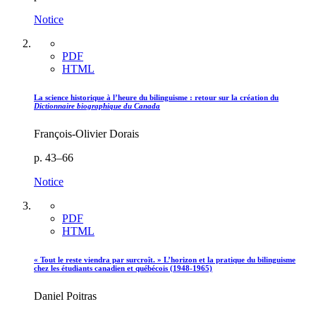
Notice
PDF
HTML
La science historique à l’heure du bilinguisme : retour sur la création du
Dictionnaire biographique du Canada
François-Olivier Dorais
p. 43–66
Notice
PDF
HTML
« Tout le reste viendra par surcroît. » L’horizon et la pratique du bilinguisme
chez les étudiants canadien et québécois (1948-1965)
Daniel Poitras