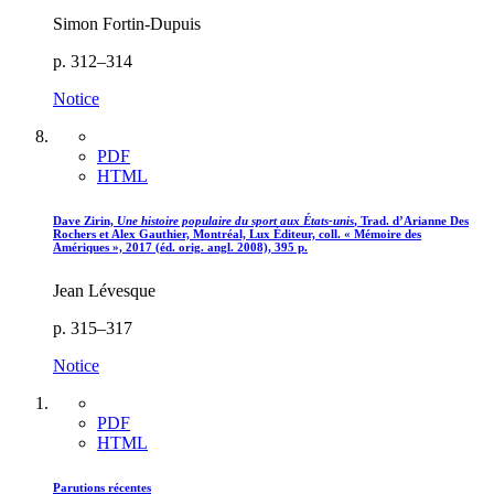
Simon Fortin-Dupuis
p. 312–314
Notice
PDF
HTML
Dave Zirin,
Une histoire populaire du sport aux États-unis
, Trad. d’Arianne Des
Rochers et Alex Gauthier, Montréal, Lux Éditeur, coll. « Mémoire des
Amériques », 2017 (éd. orig. angl. 2008), 395 p.
Jean Lévesque
p. 315–317
Notice
PDF
HTML
Parutions récentes