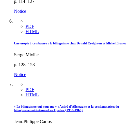
p. 114–127
Notice
PDF
HTML
Une utopie à combattre : le bilinguisme chez Donald Creighton et Michel Brunet
Serge Miville
p. 128–153
Notice
PDF
HTML
« Le bilinguisme qui nous tue » : André d’Allemagne et la condamnation du
bilinguisme institutionnel au Québec (1958-1968)
Jean-Philippe Carlos