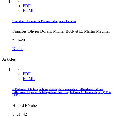
PDF
HTML
Grandeur et misère de l’utopie bilingue au Canada
François-Olivier Dorais, Michel Bock et E.-Martin Meunier
p. 9–20
Notice
Articles
PDF
HTML
« Redonner à la langue française sa place normale » : déploiement d’une
réflexion critique sur le bilinguisme chez Joseph-Papin Archambault, s.j. (1917-
1922)
Harold Bérubé
p. 21–42