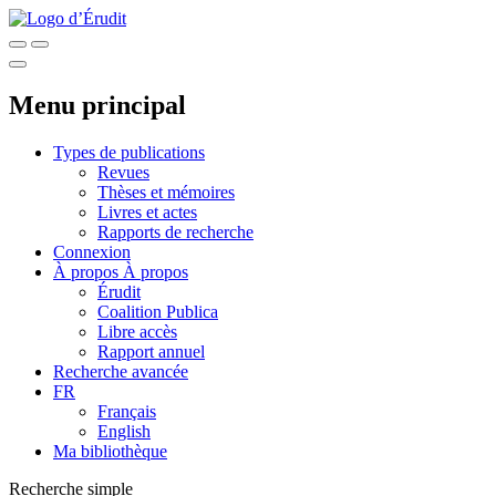
Menu principal
Types de publications
Revues
Thèses et mémoires
Livres et actes
Rapports de recherche
Connexion
À propos
À propos
Érudit
Coalition Publica
Libre accès
Rapport annuel
Recherche avancée
FR
Français
English
Ma bibliothèque
Recherche simple