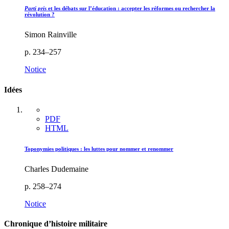
Parti pris
et les débats sur l’éducation : accepter les réformes ou rechercher la
révolution ?
Simon Rainville
p. 234–257
Notice
Idées
PDF
HTML
Toponymies politiques : les luttes pour nommer et renommer
Charles Dudemaine
p. 258–274
Notice
Chronique d’histoire militaire