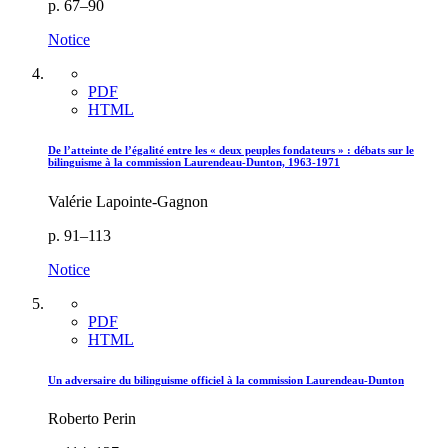
p. 67–90
Notice
PDF
HTML
De l’atteinte de l’égalité entre les « deux peuples fondateurs » : débats sur le
bilinguisme à la commission Laurendeau-Dunton, 1963-1971
Valérie Lapointe-Gagnon
p. 91–113
Notice
PDF
HTML
Un adversaire du bilinguisme officiel à la commission Laurendeau-Dunton
Roberto Perin