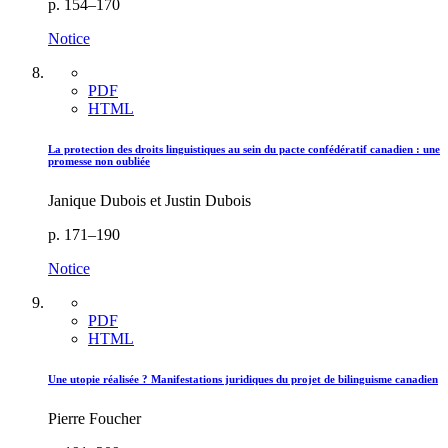
p. 154–170
Notice
PDF
HTML
La protection des droits linguistiques au sein du pacte confédératif canadien : une
promesse non oubliée
Janique Dubois et Justin Dubois
p. 171–190
Notice
PDF
HTML
Une utopie réalisée ? Manifestations juridiques du projet de bilinguisme canadien
Pierre Foucher