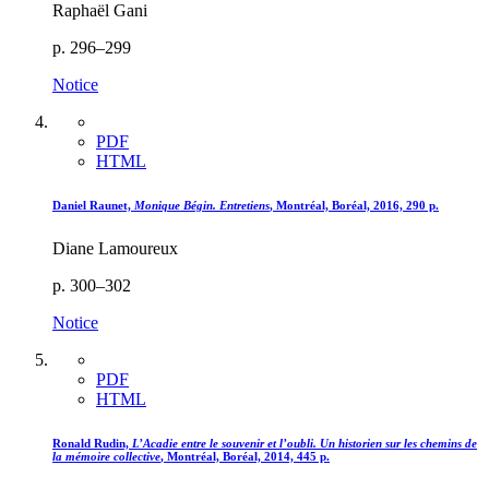
Raphaël Gani
p. 296–299
Notice
PDF
HTML
Daniel Raunet,
Monique Bégin. Entretiens
, Montréal, Boréal, 2016, 290 p.
Diane Lamoureux
p. 300–302
Notice
PDF
HTML
Ronald Rudin,
L’Acadie entre le souvenir et l’oubli. Un historien sur les chemins de
la mémoire collective
, Montréal, Boréal, 2014, 445 p.