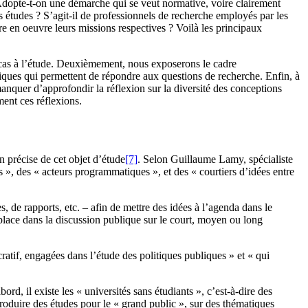
 Adopte-t-on une démarche qui se veut normative, voire clairement
es études ? S’agit-il de professionnels de recherche employés par les
re en oeuvre leurs missions respectives ? Voilà les principaux
 cas à l’étude. Deuxièmement, nous exposerons le cadre
riques qui permettent de répondre aux questions de recherche. Enfin, à
anquer d’approfondir la réflexion sur la diversité des conceptions
ent ces réflexions.
n précise de cet objet d’étude
[7]
. Selon Guillaume Lamy, spécialiste
 », des « acteurs programmatiques », et des « courtiers d’idées entre
, de rapports, etc. – afin de mettre des idées à l’agenda dans le
ne place dans la discussion publique sur le court, moyen ou long
atif, engagées dans l’étude des politiques publiques » et « qui
bord, il existe les « universités sans étudiants », c’est-à-dire des
 produire des études pour le « grand public », sur des thématiques