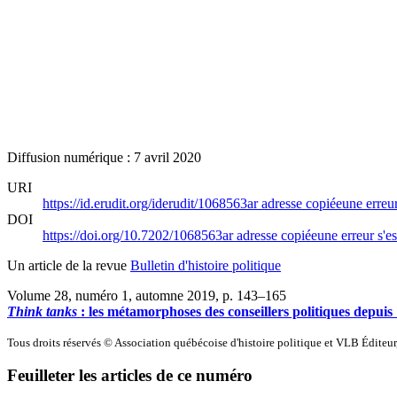
Diffusion numérique : 7 avril 2020
URI
https://id.erudit.org/iderudit/1068563ar
adresse copiée
une erreur
DOI
https://doi.org/10.7202/1068563ar
adresse copiée
une erreur s'es
Un article de la revue
Bulletin d'histoire politique
Volume 28, numéro 1, automne 2019
, p. 143–165
Think tanks
: les métamorphoses des conseillers politiques depui
Tous droits réservés © Association québécoise d'histoire politique et VLB Éditeu
Feuilleter les articles de ce numéro