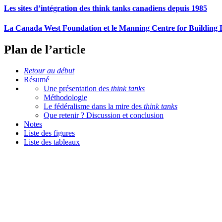
Les sites d’intégration des think tanks canadiens depuis 1985
La Canada West Foundation et le Manning Centre for Building
Plan de l’article
Retour au début
Résumé
Une présentation des
think tanks
Méthodologie
Le fédéralisme dans la mire des
think tanks
Que retenir ? Discussion et conclusion
Notes
Liste des figures
Liste des tableaux