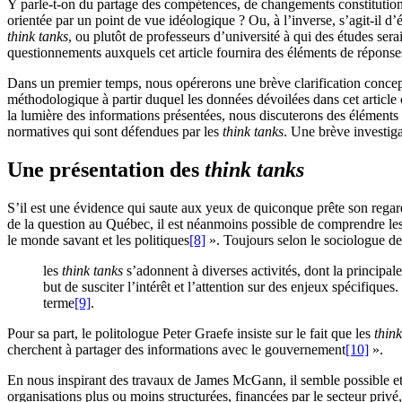
Y parle-t-on du partage des compétences, de changements constitutionn
orientée par un point de vue idéologique ? Ou, à l’inverse, s’agit-il d
think tanks
, ou plutôt de professeurs d’université à qui des études se
questionnements auxquels cet article fournira des éléments de réponse
Dans un premier temps, nous opérerons une brève clarification conce
méthodologique à partir duquel les données dévoilées dans cet article
la lumière des informations présentées, nous discuterons des éléments à 
normatives qui sont défendues par les
think tanks
. Une brève investig
Une présentation des
think tanks
S’il est une évidence qui saute aux yeux de quiconque prête son rega
de la question au Québec, il est néanmoins possible de comprendre le
le monde savant et les politiques
[8]
». Toujours selon le sociologue d
les
think tanks
s’adonnent à diverses activités, dont la principal
but de susciter l’intérêt et l’attention sur des enjeux spécifique
terme
[9]
.
Pour sa part, le politologue Peter Graefe insiste sur le fait que les
think
cherchent à partager des informations avec le gouvernement
[10]
».
En nous inspirant des travaux de James McGann, il semble possible et 
organisations plus ou moins structurées, financées par le secteur privé,