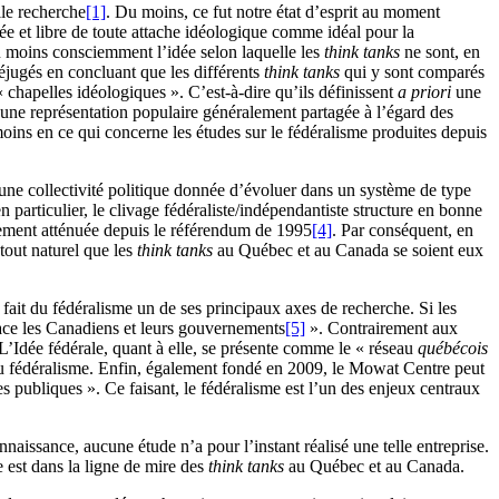
lle recherche
[1]
. Du moins, ce fut notre état d’esprit au moment
ée et libre de toute attache idéologique comme idéal pour la
u moins consciemment l’idée selon laquelle les
think tanks
ne sont, en
réjugés en concluant que les différents
think tanks
qui y sont comparés
 chapelles idéologiques ». C’est-à-dire qu’ils définissent
a priori
une
à une représentation populaire généralement partagée à l’égard des
oins en ce qui concerne les études sur le fédéralisme produites depuis
 une collectivité politique donnée d’évoluer dans un système de type
n particulier, le clivage fédéraliste/indépendantiste structure en bonne
sivement atténuée depuis le référendum de 1995
[4]
. Par conséquent, en
tout naturel que les
think tanks
au Québec et au Canada se soient eux
fait du fédéralisme un de ses principaux axes de recherche. Si les
face les Canadiens et leurs gouvernements
[5]
». Contrairement aux
 L’Idée fédérale, quant à elle, se présente comme le « réseau
québécois
e au fédéralisme. Enfin, également fondé en 2009, le Mowat Centre peut
s publiques ». Ce faisant, le fédéralisme est l’un des enjeux centraux
aissance, aucune étude n’a pour l’instant réalisé une telle entreprise.
e est dans la ligne de mire des
think tanks
au Québec et au Canada.