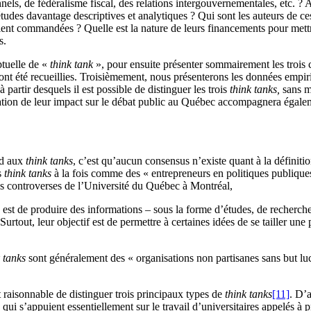
els, de fédéralisme fiscal, des relations intergouvernementales, etc. ?
’études davantage descriptives et analytiques ? Qui sont les auteurs de c
raient commandées ? Quelle est la nature de leurs financements pour mett
s.
ptuelle de «
think tank
», pour ensuite présenter sommairement les trois
 ont été recueillies. Troisièmement, nous présenterons les données empi
partir desquels il est possible de distinguer les trois
think tanks,
sans m
ation de leur impact sur le débat public au Québec accompagnera égalem
rd aux
think tanks
, c’est qu’aucun consensus n’existe quant à la définitio
s
think tanks
à la fois comme des « entrepreneurs en politiques publiques
es controverses de l’Université du Québec à Montréal,
e est de produire des informations – sous la forme d’études, de recherches
s. Surtout, leur objectif est de permettre à certaines idées de se tailler u
 tanks
sont généralement des « organisations non partisanes sans but lucr
raisonnable de distinguer trois principaux types de
think tanks
[11]
. D’a
 qui s’appuient essentiellement sur le travail d’universitaires appelés à