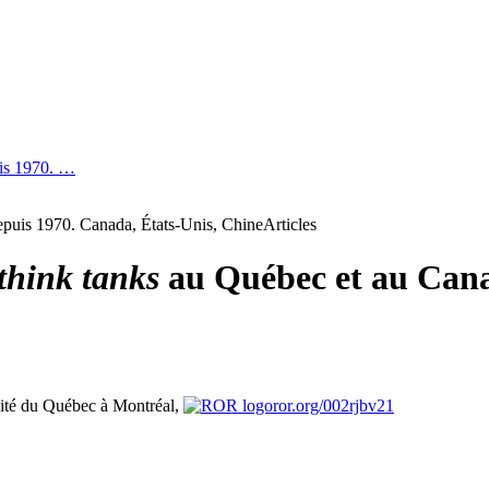
uis 1970. …
depuis 1970. Canada, États-Unis, Chine
Articles
think tanks
au Québec et au Can
ité du Québec à Montréal,
ror.org/002rjbv21