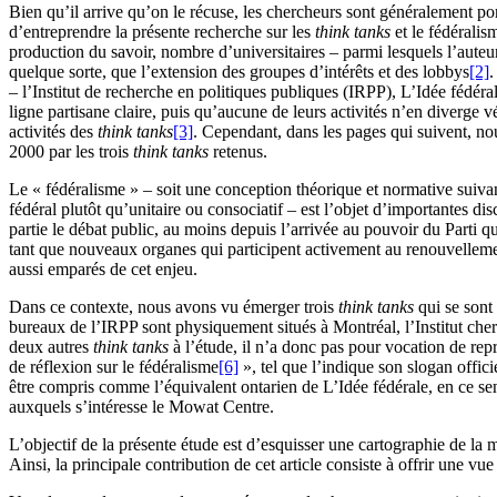
Bien qu’il arrive qu’on le récuse, les chercheurs sont généralement po
d’entreprendre la présente recherche sur les
think tanks
et le fédéralis
production du savoir, nombre d’universitaires – parmi lesquels l’aute
quelque sorte, que l’extension des groupes d’intérêts et des lobbys
[2]
.
– l’Institut de recherche en politiques publiques (IRPP), L’Idée fédé
ligne partisane claire, puis qu’aucune de leurs activités n’en diverge 
activités des
think tanks
[3]
. Cependant, dans les pages qui suivent, no
2000 par les trois
think tanks
retenus.
Le « fédéralisme » – soit une conception théorique et normative suivan
fédéral plutôt qu’unitaire ou consociatif – est l’objet d’importantes d
partie le débat public, au moins depuis l’arrivée au pouvoir du Parti 
tant que nouveaux organes qui participent activement au renouvellement
aussi emparés de cet enjeu.
Dans ce contexte, nous avons vu émerger trois
think tanks
qui se sont
bureaux de l’IRPP sont physiquement situés à Montréal, l’Institut cher
deux autres
think tanks
à l’étude, il n’a donc pas pour vocation de rep
de réflexion sur le fédéralisme
[6]
», tel que l’indique son slogan offic
être compris comme l’équivalent ontarien de L’Idée fédérale, en ce sen
auxquels s’intéresse le Mowat Centre.
L’objectif de la présente étude est d’esquisser une cartographie de la 
Ainsi, la principale contribution de cet article consiste à offrir une v