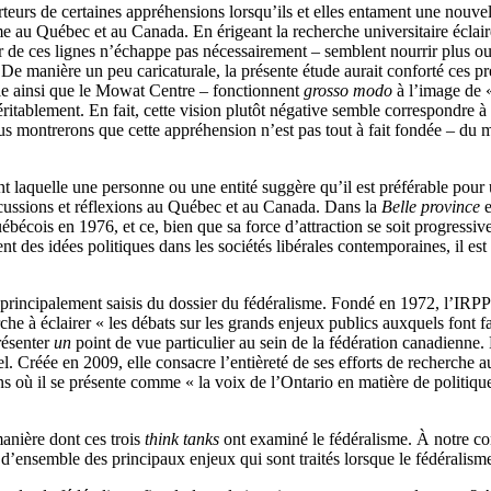
rteurs de certaines appréhensions lorsqu’ils et elles entament une nouve
me au Québec et au Canada. En érigeant la recherche universitaire éclair
ur de ces lignes n’échappe pas nécessairement – semblent nourrir plus o
 De manière un peu caricaturale, la présente étude aurait conforté ces p
rale ainsi que le Mowat Centre – fonctionnent
grosso modo
à l’image de «
véritablement. En fait, cette vision plutôt négative semble correspondre 
us montrerons que cette appréhension n’est pas tout à fait fondée – du m
t laquelle une personne ou une entité suggère qu’il est préférable pour
iscussions et réflexions au Québec et au Canada. Dans la
Belle province
e
québécois en 1976, et ce, bien que sa force d’attraction se soit progres
 des idées politiques dans les sociétés libérales contemporaines, il est 
 principalement saisis du dossier du fédéralisme. Fondé en 1972, l’IRPP 
che à éclairer « les débats sur les grands enjeux publics auxquels font 
résenter
un
point de vue particulier au sein de la fédération canadienne.
iel. Créée en 2009, elle consacre l’entièreté de ses efforts de recherch
s où il se présente comme « la voix de l’Ontario en matière de politique
manière dont ces trois
think tanks
ont examiné le fédéralisme. À notre conn
ue d’ensemble des principaux enjeux qui sont traités lorsque le fédéralism