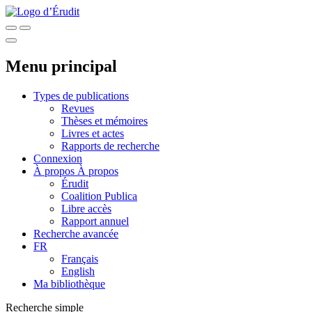
Menu principal
Types de publications
Revues
Thèses et mémoires
Livres et actes
Rapports de recherche
Connexion
À propos
À propos
Érudit
Coalition Publica
Libre accès
Rapport annuel
Recherche avancée
FR
Français
English
Ma bibliothèque
Recherche simple