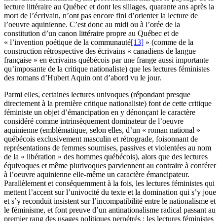
lecture littéraire au Québec et dont les sillages, quarante ans après la
mort de l’écrivain, n’ont pas encore fini d’orienter la lecture de
l’oeuvre aquinienne. C’est donc au midi ou à l’orée de la
constitution d’un canon littéraire propre au Québec et de
« l’invention poétique de la communauté
[13]
» (comme de la
construction rétrospective des écrivains « canadiens de langue
française » en écrivains québécois par une frange aussi importante
qu’imposante de la critique nationaliste) que les lectures féministes
des romans d’Hubert Aquin ont d’abord vu le jour.
Parmi elles, certaines lectures univoques (répondant presque
directement à la première critique nationaliste) font de cette critique
féministe un objet d’émancipation en y dénonçant le caractère
considéré comme intrinsèquement dominateur de l’oeuvre
aquinienne (emblématique, selon elles, d’un « roman national »
québécois exclusivement masculin et rétrograde, foisonnant de
représentations de femmes soumises, passives et violentées au nom
de la « libération » des hommes québécois), alors que des lectures
équivoques et même plurivoques parviennent au contraire à conférer
à l’oeuvre aquinienne elle-même un caractère émancipateur.
Parallèlement et conséquemment à la fois, les lectures féministes qui
mettent l’accent sur l’univocité du texte et la domination qui s’y joue
et s’y reconduit insistent sur l’incompatibilité entre le nationalisme et
le féminisme, et font preuve d’un antinationalisme radical passant au
premier rang des usages politiques perpétrés ; les lectures féministes