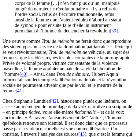
corps de la femme […] n’en font plus qu’un, manipulé
au gré du narrateur « révolutionnaire ». Il y a refus de
l’ordre social, refus de l’écriture traditionnelle, refus
aussi de la femme que l’auteur réduira d’abord au statut
de symbole pour ensuite faire d’elle un instrument
permettant à l’homme de déclencher la révolution
[39]
.
Une oeuvre comme
Trou de mémoire
ne ferait donc que reproduire
des stéréotypes au service de la domination patriarcale : « Texte qui
se veut révolutionnaire,
Trou de mémoire
ne véhicule, au sujet des
femmes, que les idées reçues les plus courantes de la pornographie.
Privée de volonté propre, victime consentante de la violence
masculine, la femme aquinienne paie de sa vie la libération de
l’homme
[40]
. » Ainsi, dans
Trou de mémoire
, Hubert Aquin
informerait son lecteur que la libération nationale et la révolution
sociale ne pourraient advenir que par le viol et le meurtre de la
femme
[41]
.
Chez Stéphanie Lanthier
[42]
, historienne plutôt que littéraire, on
assiste au même jeu de brouillage de la voix narrative ou scripturale
– en principe
fictive
, voire elle-même
fictionnelle
– et de la voix
auctoriale : « À travers l’anéantissement de “l’autre“, l’homme
québécois retrouve son identité. Il est donc clair que ce processus
passe par la violence, car elle est vue comme libératrice. On
constate, à travers l’analyse des sources
[43]
, que c’est la femme qui