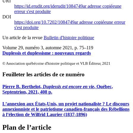
URI
https://id.erudit.org/iderudit/1084749ar
adresse copiée
une
erreur s'est produite
DOI
https://doi.org/10.7202/1084749ar
adresse copiée
une erreur
s'est produite
Un article de la revue
Bulletin d'histoire politique
Volume 29, numéro 3, automne 2021
, p. 75–119
Duplessis et duplessisme : nouveaux regards
© Association québécoise d'histoire politique et VLB Éditeur, 2021
Feuilleter les articles de ce numéro
Pierre B. Berthelot,
Duplessis est encore en vie
, Québec,
Septentrion, 2021, 408 p.
L’annexion aux États-Unis, un projet nationaliste ? Le discours
annexionniste et le patriotisme canadien-français des Rébellions
à l’élection de Wilfrid Laurier (1837-1896)
Plan de l’article