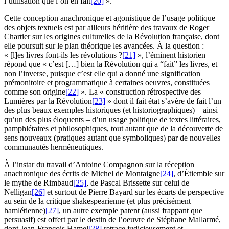
l’utilisation que l’on en fait
[20]
».
Cette conception anachronique et agonistique de l’usage politique
des objets textuels est par ailleurs héritière des travaux de Roger
Chartier sur les origines culturelles de la Révolution française, dont
elle poursuit sur le plan théorique les avancées. À la question :
« [l]es livres font-ils les révolutions ?
[21]
», l’éminent historien
répond que « c’est […] bien la Révolution qui a “fait” les livres, et
non l’inverse, puisque c’est elle qui a donné une signification
prémonitoire et programmatique à certaines oeuvres, constituées
comme son origine
[22]
». La « construction rétrospective des
Lumières par la Révolution
[23]
» dont il fait état s’avère de fait l’un
des plus beaux exemples historiques (et historiographiques) – ainsi
qu’un des plus éloquents – d’un usage politique de textes littéraires,
pamphlétaires et philosophiques, tout autant que de la découverte de
sens nouveaux (pratiques autant que symboliques) par de nouvelles
communautés herméneutiques.
À l’instar du travail d’Antoine Compagnon sur la réception
anachronique des écrits de Michel de Montaigne
[24]
, d’Étiemble sur
le mythe de Rimbaud
[25]
, de Pascal Brissette sur celui de
Nelligan
[26]
et surtout de Pierre Bayard sur les écarts de perspective
au sein de la critique shakespearienne (et plus précisément
hamlétienne)
[27]
, un autre exemple patent (aussi frappant que
persuasif) est offert par le destin de l’oeuvre de Stéphane Mallarmé,
dont Jean-François Hamel
[28]
retrace judicieusement et