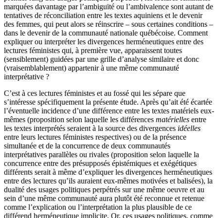
marquées davantage par l’ambiguïté ou l’ambivalence sont autant de
tentatives de réconciliation entre les textes aquiniens et le devenir
des femmes, qui peut alors se réinscrire – sous certaines conditions –
dans le devenir de la communauté nationale québécoise. Comment
expliquer ou interpréter les divergences herméneutiques entre des
lectures féministes qui, à première vue, apparaissent toutes
(sensiblement) guidées par une grille d’analyse similaire et donc
(vraisemblablement) appartenir à une même communauté
interprétative ?
C’est à ces lectures féministes et au fossé qui les sépare que
s’intéresse spécifiquement la présente étude. Après qu’ait été écartée
l’éventuelle incidence d’une différence entre les textes matériels eux-
mêmes (proposition selon laquelle les différences
matérielles
entre
les textes interprétés seraient à la source des divergences
idéelles
entre leurs lectures féministes respectives) ou de la présence
simultanée et de la concurrence de deux communautés
interprétatives parallèles ou rivales (proposition selon laquelle la
concurrence entre des présupposés épistémiques et exégétiques
différents serait à même d’expliquer les divergences herméneutiques
entre des lectures qu’ils auraient eux-mêmes motivées et balisées), la
dualité des usages politiques perpétrés sur une même oeuvre et au
sein d’une même communauté aura plutôt été reconnue et retenue
comme l’explication ou l’interprétation la plus plausible de ce
différend herméneutique implicite. Or, ces usages politiques, comme