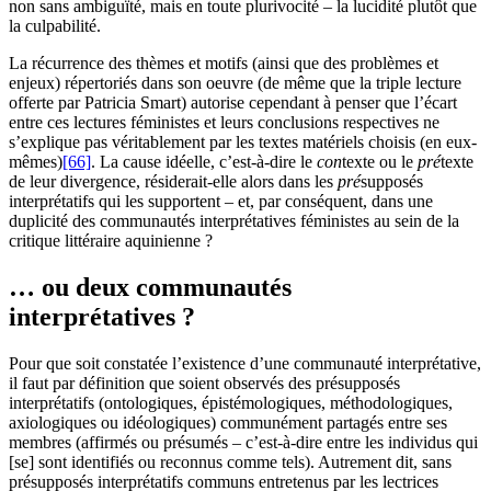
non sans ambiguïté, mais en toute plurivocité – la lucidité plutôt que
la culpabilité.
La récurrence des thèmes et motifs (ainsi que des problèmes et
enjeux) répertoriés dans son oeuvre (de même que la triple lecture
offerte par Patricia Smart) autorise cependant à penser que l’écart
entre ces lectures féministes et leurs conclusions respectives ne
s’explique pas véritablement par les textes matériels choisis (en eux-
mêmes)
[66]
. La cause idéelle, c’est-à-dire le
con
texte ou le
pré
texte
de leur divergence, résiderait-elle alors dans les
pré
supposés
interprétatifs qui les supportent – et, par conséquent, dans une
duplicité des communautés interprétatives féministes au sein de la
critique littéraire aquinienne ?
… ou deux communautés
interprétatives ?
Pour que soit constatée l’existence d’une communauté interprétative,
il faut par définition que soient observés des présupposés
interprétatifs (ontologiques, épistémologiques, méthodologiques,
axiologiques ou idéologiques) communément partagés entre ses
membres (affirmés ou présumés – c’est-à-dire entre les individus qui
[se] sont identifiés ou reconnus comme tels). Autrement dit, sans
présupposés interprétatifs communs entretenus par les lectrices