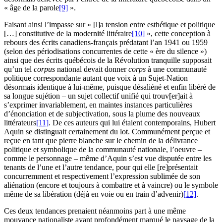
« âge de la parole
[9]
».
Faisant ainsi l’impasse sur « [l]a tension entre esthétique et politique
[…] constitutive de la modernité littéraire
[10]
», cette conception à
rebours des écrits canadiens-français prédatant l’an
1941
ou
1959
(selon des périodisations concurrentes de cette « ère du silence »)
ainsi que des écrits québécois de la Révolution tranquille supposait
qu’un tel
corpus
national devait donner
corps
à une communauté
politique correspondante autant que voix à un Sujet-Nation
désormais identique à lui-même, puisque désaliéné et enfin libéré de
sa longue sujétion – un sujet collectif unifié qui trouv[er]ait à
s’exprimer invariablement, en maintes instances particulières
d’énonciation et de subjectivation, sous la plume des nouveaux
littérateurs
[11]
. De ces auteurs qui lui étaient contemporains, Hubert
Aquin se distinguait certainement du lot. Communément perçue et
reçue en tant que pierre blanche sur le chemin de la délivrance
politique et symbolique de la communauté nationale, l’oeuvre –
comme le personnage – même d’Aquin s’est vue disputée entre les
tenants de l’une et l’autre tendance, pour qui elle [re]présentait
concurremment et respectivement l’expression sublimée de son
aliénation (encore et toujours à combattre et à vaincre) ou le symbole
même de sa libération (déjà en voie ou en train d’advenir)
[12]
.
Ces deux tendances prenaient néanmoins part à une même
mouvance nationaliste ayant profondément marqué le paysage de la