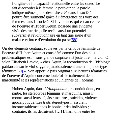
l’origine de l’incapacité relationnelle entre les sexes. Le
fait d’accorder à la femme le pouvoir de la parole
indique même que le désordre créé dans la société
pourra être surmonté grâce à l’émergence des voix des
femmes dans la société. Si la violence, qui est au centre
de l’oeuvre d’Hubert Aquin, possède une évidente
visée destructrice, elle recèle aussi un potentiel
subversif et révolutionnaire en tant que signe d’un
malaise et force d’évolution du passé
[58]
.
Un des éléments centraux soulevés par la critique féministe de
l’oeuvre d’Hubert Aquin et considéré comme l’un des plus
problématiques est – sans grande surprise et à juste titre – le viol. Or,
selon Élisabeth Lavoie, « chez Aquin, la reconduction de l’idéologie
patriarcale sur le viol suggère paradoxalement une critique de type
féministe
[59]
». Son apport le plus original aux lectures féministes
de l’oeuvre d’Aquin concerne toutefois le traitement de la
masculinité et les représentations aquiniennes de l’homme :
Hubert Aquin, dans
L’Antiphonaire,
reconduit donc, en
partie, les stéréotypes féminins et masculins, mais il
montre aussi leurs dégâts : meurtres, suicides, violence
apocalyptique. Les traits stéréotypés n’assurent
incontestablement pas le bonheur des individus ; au
contraire, ils les détruisent. […] L’harmonie entre les