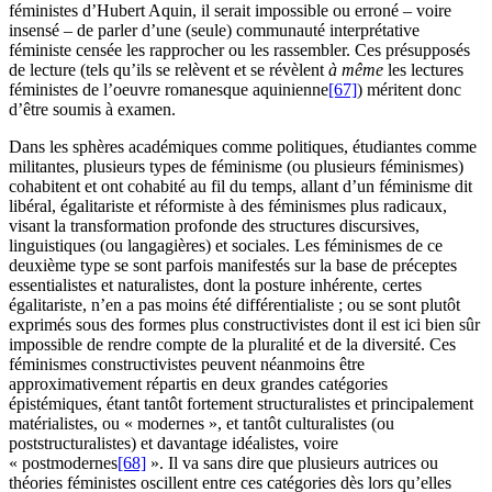
féministes d’Hubert Aquin, il serait impossible ou erroné – voire
insensé – de parler d’une (seule) communauté interprétative
féministe censée les rapprocher ou les rassembler. Ces présupposés
de lecture (tels qu’ils se relèvent et se révèlent
à même
les lectures
féministes de l’oeuvre romanesque aquinienne
[67]
) méritent donc
d’être soumis à examen.
Dans les sphères académiques comme politiques, étudiantes comme
militantes, plusieurs types de féminisme (ou plusieurs féminismes)
cohabitent et ont cohabité au fil du temps, allant d’un féminisme dit
libéral, égalitariste et réformiste à des féminismes plus radicaux,
visant la transformation profonde des structures discursives,
linguistiques (ou langagières) et sociales. Les féminismes de ce
deuxième type se sont parfois manifestés sur la base de préceptes
essentialistes et naturalistes, dont la posture inhérente, certes
égalitariste, n’en a pas moins été différentialiste ; ou se sont plutôt
exprimés sous des formes plus constructivistes dont il est ici bien sûr
impossible de rendre compte de la pluralité et de la diversité. Ces
féminismes constructivistes peuvent néanmoins être
approximativement répartis en deux grandes catégories
épistémiques, étant tantôt fortement structuralistes et principalement
matérialistes, ou « modernes », et tantôt culturalistes (ou
poststructuralistes) et davantage idéalistes, voire
« postmodernes
[68]
». Il va sans dire que plusieurs autrices ou
théories féministes oscillent entre ces catégories dès lors qu’elles