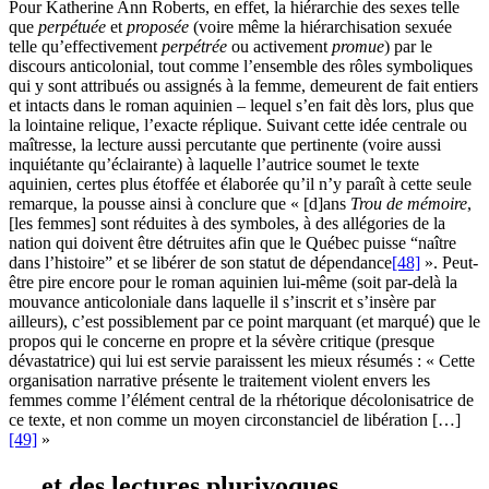
Pour Katherine Ann Roberts, en effet, la hiérarchie des sexes telle
que
perpétuée
et
proposée
(voire même la hiérarchisation sexuée
telle qu’effectivement
perpétrée
ou activement
promue
) par le
discours anticolonial, tout comme l’ensemble des rôles symboliques
qui y sont attribués ou assignés à la femme, demeurent de fait entiers
et intacts dans le roman aquinien – lequel s’en fait dès lors, plus que
la lointaine relique, l’exacte réplique. Suivant cette idée centrale ou
maîtresse, la lecture aussi percutante que pertinente (voire aussi
inquiétante qu’éclairante) à laquelle l’autrice soumet le texte
aquinien, certes plus étoffée et élaborée qu’il n’y paraît à cette seule
remarque, la pousse ainsi à conclure que « [d]ans
Trou de mémoire
,
[les femmes] sont réduites à des symboles, à des allégories de la
nation qui doivent être détruites afin que le Québec puisse “naître
dans l’histoire” et se libérer de son statut de dépendance
[48]
». Peut-
être pire encore pour le roman aquinien lui-même (soit par-delà la
mouvance anticoloniale dans laquelle il s’inscrit et s’insère par
ailleurs), c’est possiblement par ce point marquant (et marqué) que le
propos qui le concerne en propre et la sévère critique (presque
dévastatrice) qui lui est servie paraissent les mieux résumés : « Cette
organisation narrative présente le traitement violent envers les
femmes comme l’élément central de la rhétorique décolonisatrice de
ce texte, et non comme un moyen circonstanciel de libération […]
[49]
»
… et des lectures plurivoques