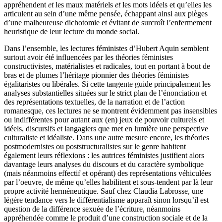
appréhendent
et
les maux matériels
et
les mots idéels et qu’elles les
articulent au sein d’une même pensée, échappant ainsi aux pièges
d’une malheureuse dichotomie et évitant de surcroît l’enfermement
heuristique de leur lecture du monde social.
Dans l’ensemble, les lectures féministes d’Hubert Aquin semblent
surtout avoir été influencées par les théories féministes
constructivistes, matérialistes et radicales, tout en portant à bout de
bras et de plumes l’héritage pionnier des théories féministes
égalitaristes ou libérales. Si cette tangente guide principalement les
analyses substantielles situées sur le strict plan de l’énonciation et
des représentations textuelles, de la narration et de l’action
romanesque, ces lectures ne se montrent évidemment pas insensibles
ou indifférentes pour autant aux (en) jeux de pouvoir culturels et
idéels, discursifs et langagiers que met en lumière une perspective
culturaliste et idéaliste. Dans une autre mesure encore, les théories
postmodernistes ou poststructuralistes sur le genre habitent
également leurs réflexions : les autrices féministes justifient alors
davantage leurs analyses du discours et du caractère symbolique
(mais néanmoins effectif et opérant) des représentations véhiculées
par l’oeuvre, de même qu’elles habilitent et sous-tendent par là leur
propre activité herméneutique. Sauf chez Claudia Labrosse, une
légère tendance vers le différentialisme apparaît sinon lorsqu’il est
question de la différence sexuée de l’écriture, néanmoins
appréhendée comme le produit d’une construction sociale et de la