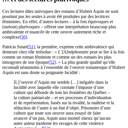
Ces lectures dites univoques des romans d’Hubert Aquin ne sont
pourtant pas les seules à avoir été produites par des lectrices
féministes. En effet, d’autres lectures – à la fois équivoques et
(surtout) plurivoques – offrent une interprétation beaucoup plus
ambivalente et nuancée de cette oeuvre autrement riche et
complexe
[50]
.
Patricia Smart
[51]
, la première, exprime cette ambivalence qui
demeure chez elle irrésolue : «
L’[A]ntiphonaire
peut se lire à la fois
comme un roman féministe et comme un des romans les plus
misogynes de son époque
[52]
. » La plus grande qualité qu’elle
reconnaît néanmoins à l’ensemble de l’oeuvre romanesque d’Hubert
Aquin est sans doute sa poignante lucidité :
[L]’oeuvre d’Aquin me semble […] inégalée dans la
lucidité avec laquelle elle constate l’impasse d’une
culture qui déborde de loin les frontières du Québec –
la culture patriarcale – et ses processus d’individuation
et de représentation, basés sur la rivalité, la maîtrise et la
réduction de l’autre à un état d’objet. Prisonnier d’une
culture que toute son oeuvre aura essayé de faire
avancer d’un pas, Aquin aura montré mieux qu’aucun
autre auteur moderne les ravages de cette violence