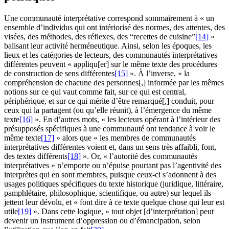
Une communauté interprétative correspond sommairement à « un
ensemble d’individus qui ont intériorisé des normes, des attentes, des
visées, des méthodes, des réflexes, des “recettes de cuisine”
[14]
»
balisant leur activité herméneutique. Ainsi, selon les époques, les
lieux et les catégories de lecteurs, des communautés interprétatives
différentes peuvent « appliqu[er] sur le même texte des procédures
de construction de sens différentes
[15]
». À l’inverse, « la
compréhension de chacune des personnes[,] informée par les mêmes
notions sur ce qui vaut comme fait, sur ce qui est central,
périphérique, et sur ce qui mérite d’être remarqué[,] conduit, pour
ceux qui la partagent (ou qu’elle réunit), à l’émergence du même
texte
[16]
». En d’autres mots, « les lecteurs opérant à l’intérieur des
présupposés spécifiques à une communauté ont tendance à voir le
même texte
[17]
» alors que « les membres de communautés
interprétatives différentes voient et, dans un sens très affaibli, font,
des textes différents
[18]
». Or, « l’autorité des communautés
interprétatives » n’emporte ou n’épuise pourtant pas l’agentivité des
interprètes qui en sont membres, puisque ceux-ci s’adonnent à des
usages politiques spécifiques du texte historique (juridique, littéraire,
pamphlétaire, philosophique, scientifique, ou autre) sur lequel ils
jettent leur dévolu, et « font dire à ce texte quelque chose qui leur est
utile
[19]
». Dans cette logique, « tout objet [d’interprétation] peut
devenir un instrument d’oppression ou d’émancipation, selon