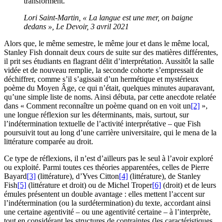
transforment.
Lori Saint-Martin
, « La langue est une mer, on baigne
dedans »,
Le Devoir
,
3
avril
2021
Alors que, le même semestre, le même jour et dans le même local,
Stanley Fish donnait deux cours de suite sur des matières différentes,
il prit ses étudiants en flagrant délit d’interprétation. Aussitôt la salle
vidée et de nouveau remplie, la seconde cohorte s’empressait de
déchiffrer, comme s’il s’agissait d’un hermétique et mystérieux
poème du Moyen Âge, ce qui n’était, quelques minutes auparavant,
qu’une simple liste de noms. Ainsi débuta, par cette anecdote relatée
dans « Comment reconnaître un poème quand on en voit un
[2]
»,
une longue réflexion sur les déterminants, mais, surtout, sur
l’indétermination textuelle de l’activité interprétative – que Fish
poursuivit tout au long d’une carrière universitaire, qui le mena de la
littérature comparée au droit.
Ce type de réflexions, il n’est d’ailleurs pas le seul à l’avoir exploré
ou exploité. Parmi toutes ces théories apparentées, celles de Pierre
Bayard
[3]
(littérature), d’Yves Citton
[4]
(littérature), de Stanley
Fish
[5]
(littérature et droit) ou de Michel Troper
[6]
(droit) et de leurs
émules présentent un double avantage : elles mettent l’accent sur
l’indétermination (ou la surdétermination) du texte, accordant ainsi
une certaine agentivité – ou une agentivité certaine – à l’interprète,
tout en considérant les structures de contraintes (les caractéristiques