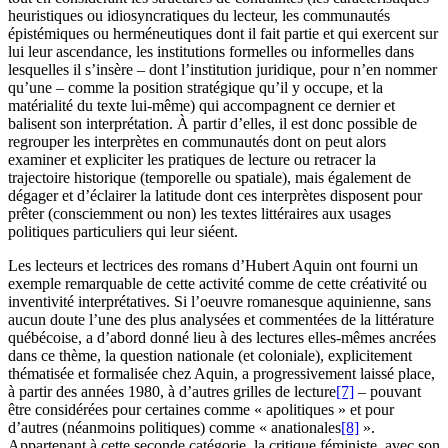
heuristiques ou idiosyncratiques du lecteur, les communautés
épistémiques ou herméneutiques dont il fait partie et qui exercent sur
lui leur ascendance, les institutions formelles ou informelles dans
lesquelles il s’insère – dont l’institution juridique, pour n’en nommer
qu’une – comme la position stratégique qu’il y occupe, et la
matérialité du texte lui-même) qui accompagnent ce dernier et
balisent son interprétation. À partir d’elles, il est donc possible de
regrouper les interprètes en communautés dont on peut alors
examiner et expliciter les pratiques de lecture ou retracer la
trajectoire historique (temporelle ou spatiale), mais également de
dégager et d’éclairer la latitude dont ces interprètes disposent pour
prêter (consciemment ou non) les textes littéraires aux usages
politiques particuliers qui leur siéent.
Les lecteurs et lectrices des romans d’Hubert Aquin ont fourni un
exemple remarquable de cette activité comme de cette créativité ou
inventivité interprétatives. Si l’oeuvre romanesque aquinienne, sans
aucun doute l’une des plus analysées et commentées de la littérature
québécoise, a d’abord donné lieu à des lectures elles-mêmes ancrées
dans ce thème, la question nationale (et coloniale), explicitement
thématisée et formalisée chez Aquin, a progressivement laissé place,
à partir des années
1980
, à d’autres grilles de lecture
[7]
– pouvant
être considérées pour certaines comme « apolitiques » et pour
d’autres (néanmoins politiques) comme « anationales
[8]
».
Appartenant à cette seconde catégorie, la critique féministe, avec son