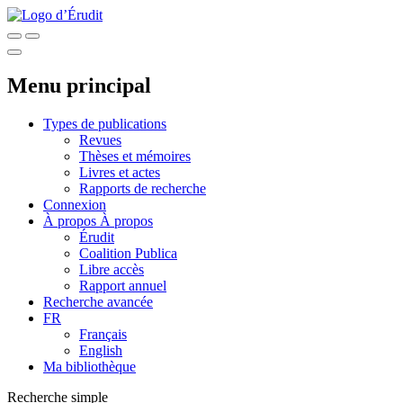
Menu principal
Types de publications
Revues
Thèses et mémoires
Livres et actes
Rapports de recherche
Connexion
À propos
À propos
Érudit
Coalition Publica
Libre accès
Rapport annuel
Recherche avancée
FR
Français
English
Ma bibliothèque
Recherche simple