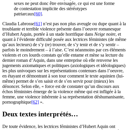
sexes ne peut donc être envisagée, ce qui est une forme
de contestation implicite des stéréotypes
patriarcaux
[60]
.
Claudia Labrosse
[61]
n’est pas non plus aveugle ou dupe quant à la
troublante et terrible violence présente dans l’oeuvre romanesque
d’Hubert Aquin, portée à un stade horrifique dans
Neige noire
, et
quant à l’évidente difficulté posée aux lectrices féministes (de même
qu’aux lecteurs) de s’y (re) trouver, de s’y tenir et de s’y sentir –
parfois le moindrement – à l’aise. C’est néanmoins par ces éléments
violents et ces lourds constats qu’elle entame et mène sa lecture du
dernier roman d’Aquin, dans une entreprise où elle renverse les
jugements axiomatiques et politiques (axiologiques et idéologiques)
les plus univoques sur les représentations contenues dans l’oeuvre,
en étayant et démontrant à son tour comment le texte aquinien (lui-
même) permet de s’en saisir et de s’en servir pour (mieux) les
dénoncer. Selon elle, « force est de constater qu’un discours aux
échos féministes émerge de la violence même qui est infligée à la
femme, une violence inhérente à sa représentation déshumanisante,
pornographique
[62]
».
Deux textes interprétés…
De toute évidence, les lectrices féministes d’Hubert Aquin ont