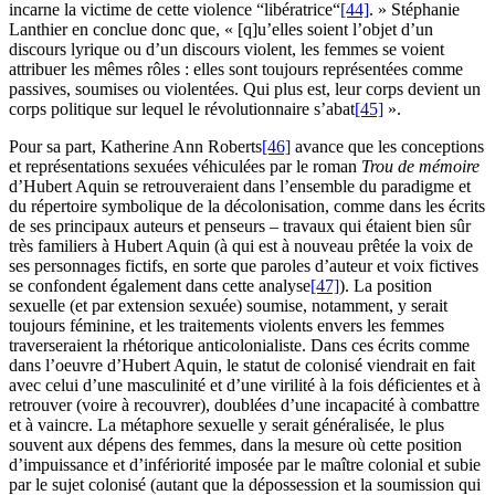
incarne la victime de cette violence “libératrice“
[44]
. » Stéphanie
Lanthier en conclue donc que, « [q]u’elles soient l’objet d’un
discours lyrique ou d’un discours violent, les femmes se voient
attribuer les mêmes rôles : elles sont toujours représentées comme
passives, soumises ou violentées. Qui plus est, leur corps devient un
corps politique sur lequel le révolutionnaire s’abat
[45]
».
Pour sa part, Katherine Ann Roberts
[46]
avance que les conceptions
et représentations sexuées véhiculées par le roman
Trou de mémoire
d’Hubert Aquin se retrouveraient dans l’ensemble du paradigme et
du répertoire symbolique de la décolonisation, comme dans les écrits
de ses principaux auteurs et penseurs – travaux qui étaient bien sûr
très familiers à Hubert Aquin (à qui est à nouveau prêtée la voix de
ses personnages fictifs, en sorte que paroles d’auteur et voix fictives
se confondent également dans cette analyse
[47]
). La position
sexuelle (et par extension sexuée) soumise, notamment, y serait
toujours féminine, et les traitements violents envers les femmes
traverseraient la rhétorique anticolonialiste. Dans ces écrits comme
dans l’oeuvre d’Hubert Aquin, le statut de colonisé viendrait en fait
avec celui d’une masculinité et d’une virilité à la fois déficientes et à
retrouver (voire à recouvrer), doublées d’une incapacité à combattre
et à vaincre. La métaphore sexuelle y serait généralisée, le plus
souvent aux dépens des femmes, dans la mesure où cette position
d’impuissance et d’infériorité imposée par le maître colonial et subie
par le sujet colonisé (autant que la dépossession et la soumission qui