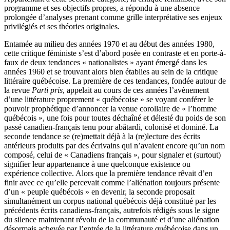
programme et ses objectifs propres, a répondu à une absence
prolongée d’analyses prenant comme grille interprétative ses enjeux
privilégiés et ses théories originales.
Entamée au milieu des années
1970
et au début des années
1980
,
cette critique féministe s’est d’abord posée en contraste et en porte-à-
faux de deux tendances « nationalistes » ayant émergé dans les
années
1960
et se trouvant alors bien établies au sein de la critique
littéraire québécoise. La première de ces tendances, fondée autour de
la revue
Parti pris
, appelait au cours de ces années l’avènement
d’une littérature proprement « québécoise » se voyant conférer le
pouvoir prophétique d’annoncer la venue corollaire de « l’homme
québécois », une fois pour toutes déchaîné et délesté du poids de son
passé canadien-français tenu pour abâtardi, colonisé et dominé. La
seconde tendance se (re)mettait déjà à la (re)lecture des écrits
antérieurs produits par des écrivains qui n’avaient encore qu’un nom
composé, celui de « Canadiens français », pour signaler et (surtout)
signifier leur appartenance à une quelconque existence ou
expérience collective. Alors que la première tendance rêvait d’en
finir avec ce qu’elle percevait comme l’aliénation toujours présente
d’un « peuple québécois » en devenir, la seconde proposait
simultanément un corpus national québécois déjà constitué par les
précédents écrits canadiens-français, autrefois rédigés sous le signe
du silence maintenant révolu de la communauté et d’une aliénation
désormais achevée par l’entrée de la littérature québécoise dans un