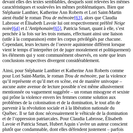
devant elles des textes semblables, desquels sont relevées les mêmes
caractéristiques et soulevées les mêmes problématiques. Bien que
Stéphanie Lanthier, Katherine Ann Roberts et Lori Saint-Martin
aient étudié le roman
Trou de mémoire
[63]
, alors que Claudia
Labrosse et Élisabeth Lavoie lui ont respectivement préféré
Neige
noire
[64]
et
L’Antiphonaire
[65]
, Patricia Smart, quant à elle, s’est
penchée à la fois sur les trois romans, effectuant ainsi une liaison
(utile à la comparaison) entre les corpus privilégiés par chacune.
Cependant, leurs lectures de l’oeuvre aquinienne diffèrent lorsque
vient le temps d’interpréter (et de juger moralement et politiquement)
les éléments qui y sont communément observés, en sorte que leurs
conclusions respectives divergent considérablement.
Ainsi, pour Stéphanie Lanthier et Katherine Ann Roberts comme
pour Lori Saint-Martin, le roman
Trou de mémoire
, par la violence
qu’il représente et qu’il met en scène, est de manière univoque –
aucune autre avenue de lecture possible n’est même allusivement
mentionnée ou vaguement suggérée – un roman misogyne et sexiste
qui prône la violence envers les femmes comme solution aux
problèmes de la colonisation et de la domination, le tout afin de
parvenir à la révolution sociale et à la libération nationale du
Québec. Il se fait donc nécessairement le véhicule de la domination
et de l’oppression patriarcales. Pour Claudia Labrosse, Élisabeth
Lavoie et Patricia Smart, Hubert Aquin s’avère un auteur conscient
plutôt que condamnable, dont elles défendent justement – parfois