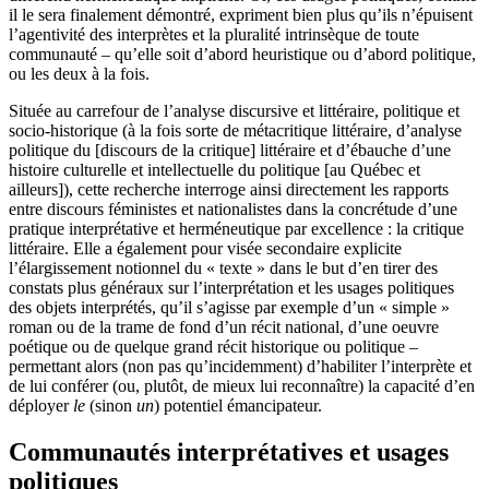
il le sera finalement démontré, expriment bien plus qu’ils n’épuisent
l’agentivité des interprètes et la pluralité intrinsèque de toute
communauté – qu’elle soit d’abord heuristique ou d’abord politique,
ou les deux à la fois.
Située au carrefour de l’analyse discursive et littéraire, politique et
socio-historique (à la fois sorte de métacritique littéraire, d’analyse
politique du [discours de la critique] littéraire et d’ébauche d’une
histoire culturelle et intellectuelle du politique [au Québec et
ailleurs]), cette recherche interroge ainsi directement les rapports
entre discours féministes et nationalistes dans la concrétude d’une
pratique interprétative et herméneutique par excellence : la critique
littéraire. Elle a également pour visée secondaire explicite
l’élargissement notionnel du « texte » dans le but d’en tirer des
constats plus généraux sur l’interprétation et les usages politiques
des objets interprétés, qu’il s’agisse par exemple d’un « simple »
roman ou de la trame de fond d’un récit national, d’une oeuvre
poétique ou de quelque grand récit historique ou politique –
permettant alors (non pas qu’incidemment) d’habiliter l’interprète et
de lui conférer (ou, plutôt, de mieux lui reconnaître) la capacité d’en
déployer
le
(sinon
un
) potentiel émancipateur.
Communautés interprétatives et usages
politiques