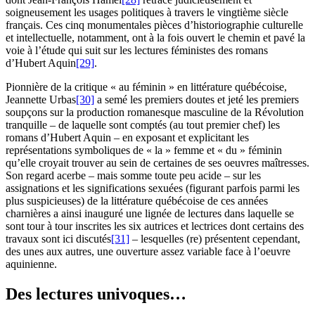
soigneusement les usages politiques à travers le vingtième siècle
français. Ces cinq monumentales pièces d’historiographie culturelle
et intellectuelle, notamment, ont à la fois ouvert le chemin et pavé la
voie à l’étude qui suit sur les lectures féministes des romans
d’Hubert Aquin
[29]
.
Pionnière de la critique « au féminin » en littérature québécoise,
Jeannette Urbas
[30]
a semé les premiers doutes et jeté les premiers
soupçons sur la production romanesque masculine de la Révolution
tranquille – de laquelle sont comptés (au tout premier chef) les
romans d’Hubert Aquin – en exposant et explicitant les
représentations symboliques de « la » femme et « du » féminin
qu’elle croyait trouver au sein de certaines de ses oeuvres maîtresses.
Son regard acerbe – mais somme toute peu acide – sur les
assignations et les significations sexuées (figurant parfois parmi les
plus suspicieuses) de la littérature québécoise de ces années
charnières a ainsi inauguré une lignée de lectures dans laquelle se
sont tour à tour inscrites les six autrices et lectrices dont certains des
travaux sont ici discutés
[31]
– lesquelles (re) présentent cependant,
des unes aux autres, une ouverture assez variable face à l’oeuvre
aquinienne.
Des lectures univoques…