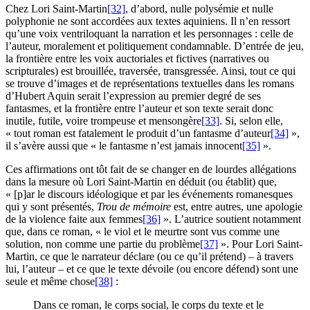
Chez Lori Saint-Martin
[32]
, d’abord, nulle polysémie et nulle
polyphonie ne sont accordées aux textes aquiniens. Il n’en ressort
qu’une voix ventriloquant la narration et les personnages : celle de
l’auteur, moralement et politiquement condamnable. D’entrée de jeu,
la frontière entre les voix auctoriales et fictives (narratives ou
scripturales) est brouillée, traversée, transgressée. Ainsi, tout ce qui
se trouve d’images et de représentations textuelles dans les romans
d’Hubert Aquin serait l’expression au premier degré de ses
fantasmes, et la frontière entre l’auteur et son texte serait donc
inutile, futile, voire trompeuse et mensongère
[33]
. Si, selon elle,
« tout roman est fatalement le produit d’un fantasme d’auteur
[34]
»,
il s’avère aussi que « le fantasme n’est jamais innocent
[35]
».
Ces affirmations ont tôt fait de se changer en de lourdes allégations
dans la mesure où Lori Saint-Martin en déduit (ou établit) que,
« [p]ar le discours idéologique et par les événements romanesques
qui y sont présentés,
Trou de mémoire
est, entre autres, une apologie
de la violence faite aux femmes
[36]
». L’autrice soutient notamment
que, dans ce roman, « le viol et le meurtre sont vus comme une
solution, non comme une partie du problème
[37]
». Pour Lori Saint-
Martin, ce que le narrateur déclare (ou ce qu’il prétend) – à travers
lui, l’auteur – et ce que le texte dévoile (ou encore défend) sont une
seule et même chose
[38]
:
Dans ce roman, le corps social, le corps du texte et le