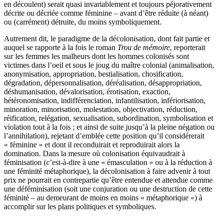
en découlent) serait quasi invariablement et toujours péjorativement
décrite ou décriée comme féminine – avant d’être réduite (à néant)
ou (carrément) détruite, du moins symboliquement.
Autrement dit, le paradigme de la décolonisation, dont fait partie et
auquel se rapporte à la fois le roman
Trou de mémoire
, reporterait
sur les femmes les malheurs dont les hommes colonisés sont
victimes dans l’oeil et sous le joug du maître colonial (animalisation,
anonymisation, appropriation, bestialisation, chosification,
dégradation, dépersonnalisation, déréalisation, désappropriation,
déshumanisation, dévalorisation, érotisation, exaction,
hétéronomisation, indifférenciation, infantilisation, infériorisation,
minoration, minorisation, molestation, objectivation, réduction,
réification, relégation, sexualisation, subordination, symbolisation et
violation tout à la fois ; et ainsi de suite jusqu’à la pleine négation ou
l’annihilation), rejetant d’emblée cette position qu’il considérerait
« féminine » et dont il reconduirait et reproduirait alors la
domination. Dans la mesure où colonisation équivaudrait à
féminisation (c’est-à-dire à une « émasculation » ou à la réduction à
une féminité métaphorique), la décolonisation à faire advenir à tout
prix ne pourrait en contrepartie qu’être entendue et attendue comme
une déféminisation (soit une conjuration ou une destruction de cette
féminité – au demeurant de moins en moins « métaphorique ») à
accomplir sur les plans politiques et symboliques.