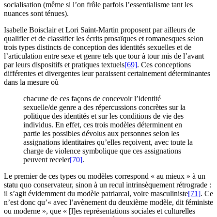
socialisation (même si l’on frôle parfois l’essentialisme tant les
nuances sont ténues).
Isabelle Boisclair et Lori Saint-Martin proposent par ailleurs de
qualifier et de classifier les écrits prosaïques et romanesques selon
trois types distincts de conception des identités sexuelles et de
l’articulation entre sexe et genre tels que tour à tour mis de l’avant
par leurs dispositifs et pratiques textuels
[69]
. Ces conceptions
différentes et divergentes leur paraissent certainement déterminantes
dans la mesure où
chacune de ces façons de concevoir l’identité
sexuelle/de genre a des répercussions concrètes sur la
politique des identités et sur les conditions de vie des
individus. En effet, ces trois modèles déterminent en
partie les possibles dévolus aux personnes selon les
assignations identitaires qu’elles reçoivent, avec toute la
charge de violence symbolique que ces assignations
peuvent receler
[70]
.
Le premier de ces types ou modèles correspond « au mieux » à un
statu quo conservateur, sinon à un recul intrinsèquement rétrograde :
il s’agit évidemment du modèle patriarcal, voire masculiniste
[71]
. Ce
n’est donc qu’« avec l’avènement du deuxième modèle, dit féministe
ou moderne », que « [l]es représentations sociales et culturelles