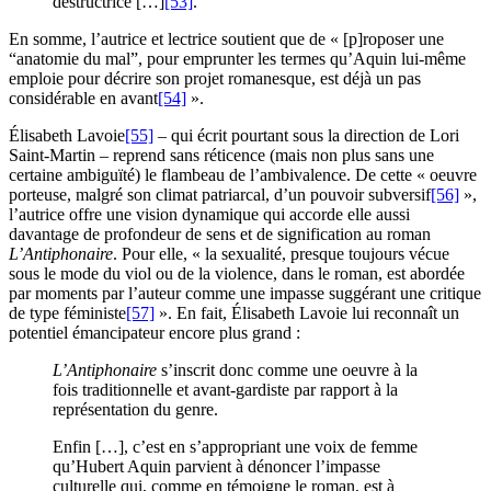
destructrice […]
[53]
.
En somme, l’autrice et lectrice soutient que de « [p]roposer une
“anatomie du mal”, pour emprunter les termes qu’Aquin lui-même
emploie pour décrire son projet romanesque, est déjà un pas
considérable en avant
[54]
».
Élisabeth Lavoie
[55]
– qui écrit pourtant sous la direction de Lori
Saint-Martin – reprend sans réticence (mais non plus sans une
certaine ambiguïté) le flambeau de l’ambivalence. De cette « oeuvre
porteuse, malgré son climat patriarcal, d’un pouvoir subversif
[56]
»,
l’autrice offre une vision dynamique qui accorde elle aussi
davantage de profondeur de sens et de signification au roman
L’Antiphonaire
. Pour elle, « la sexualité, presque toujours vécue
sous le mode du viol ou de la violence, dans le roman, est abordée
par moments par l’auteur comme une impasse suggérant une critique
de type féministe
[57]
». En fait, Élisabeth Lavoie lui reconnaît un
potentiel émancipateur encore plus grand :
L’Antiphonaire
s’inscrit donc comme une oeuvre à la
fois traditionnelle et avant-gardiste par rapport à la
représentation du genre.
Enfin […], c’est en s’appropriant une voix de femme
qu’Hubert Aquin parvient à dénoncer l’impasse
culturelle qui, comme en témoigne le roman, est à