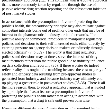
precautionary approach (12). This contrasts with a
reactive
approach
that is more commonly taken by regulators through the use of
passive adverse drug reaction reporting and the subsequent initiation
of post-market studies.
In accordance with the presumption in favour of protecting the
public’s health, the precautionary principle may also militate against
competing interests borne out of profit or other ends that may be of
interest to the pharmaceutical industry, or in other words, “the
putative ability of commercial producers to manipulate regulatory
policies and decisions to their self-interested ends; either directly by
exerting pressure on agency decision makers or indirectly through
elected officials” (7, p.339). The worry is that drug regulatory
policies and decisions may, at times, serve the interests of drug
manufacturers rather than the public good due to industry influence
on data collection and reporting (35). If these worries do indeed
reflect reality, this ought to be troubling because the vast majority of
safety and efficacy data resulting from pre-approval studies is
generated from industry, and because industry may ultimately end
up playing a greater role in post-market studies (35-36). There is all
the more reason, then, to adopt a regulatory approach that is guided
by a principle that has at its core a presumption in favour of
protecting the public’s health rather than acting in accordance with
the presumption that a drug is safe until proven otherwise.
However, different degrees of protection may be required by the