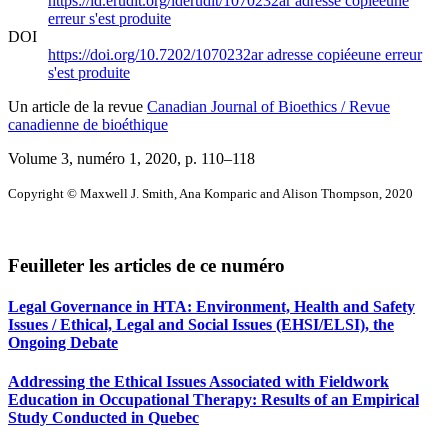
https://id.erudit.org/iderudit/1070232ar
adresse copiée
une
erreur s'est produite
DOI
https://doi.org/10.7202/1070232ar
adresse copiée
une erreur
s'est produite
Un article de la revue
Canadian Journal of Bioethics / Revue
canadienne de bioéthique
Volume 3, numéro 1, 2020
, p. 110–118
Copyright © Maxwell J. Smith, Ana Komparic and Alison Thompson, 2020
Feuilleter les articles de ce numéro
Legal Governance in HTA: Environment, Health and Safety
Issues / Ethical, Legal and Social Issues (EHSI/ELSI), the
Ongoing Debate
Addressing the Ethical Issues Associated with Fieldwork
Education in Occupational Therapy: Results of an Empirical
Study Conducted in Quebec