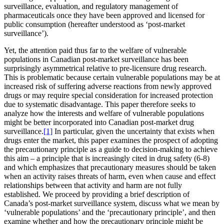
surveillance, evaluation, and regulatory management of
pharmaceuticals once they have been approved and licensed for
public consumption (hereafter understood as ‘post-market
surveillance’).
Yet, the attention paid thus far to the welfare of vulnerable
populations in Canadian post-market surveillance has been
surprisingly asymmetrical relative to pre-licensure drug research.
This is problematic because certain vulnerable populations may be at
increased risk of suffering adverse reactions from newly approved
drugs or may require special consideration for increased protection
due to systematic disadvantage. This paper therefore seeks to
analyze how the interests and welfare of vulnerable populations
might be better incorporated into Canadian post-market drug
surveillance.
[1]
In particular, given the uncertainty that exists when
drugs enter the market, this paper examines the prospect of adopting
the precautionary principle as a guide to decision-making to achieve
this aim – a principle that is increasingly cited in drug safety (6-8)
and which emphasizes that precautionary measures should be taken
when an activity raises threats of harm, even when cause and effect
relationships between that activity and harm are not fully
established. We proceed by providing a brief description of
Canada’s post-market surveillance system, discuss what we mean by
‘vulnerable populations’ and the ‘precautionary principle’, and then
examine whether and how the precautionary principle might be