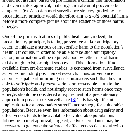
should not assume, based on pre-licensure clinical trial information
and even market approval, that drugs are safe until proven to be
dangerous (6). A post-market surveillance strategy guided by the
precautionary principle would therefore aim to
avoid
potential harms
before a more complete picture about the existence of those harms
emerges.
One of the primary features of public health and, indeed, the
precautionary principle, is taking preventive and/or anticipatory
action to mitigate a serious or irreversible harm to the population’s
health. Of course, in order to be able to take such anticipatory
action, information will be required about whether risk of harm
exists, might exist, or might soon exist. This information, if not
available from pre-licensure studies, is generated from surveillance
activities, including post-market research. Thus, surveillance
activities capable of informing decision-makers such that they are
able to
anticipate
and
prevent
serious or irreversible harm to the
population’s health, and not simply react to such harms once they
emerge, should be considered a requirement of a precautionary
approach to post-market surveillance.
[3]
This has significant
implications for a post-market surveillance strategy for vulnerable
populations. Because even less information about drug safety and
effectiveness tends to be available for vulnerable populations
following market approval, targeted, active surveillance may be
necessary to generate the safety and effectiveness data required to