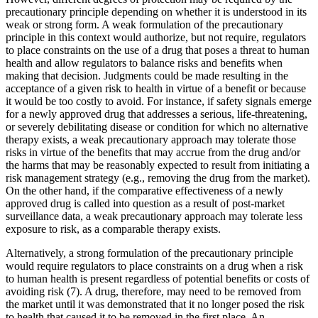
precautionary principle depending on whether it is understood in its
weak or strong form. A weak formulation of the precautionary
principle in this context would authorize, but not require, regulators
to place constraints on the use of a drug that poses a threat to human
health and allow regulators to balance risks and benefits when
making that decision. Judgments could be made resulting in the
acceptance of a given risk to health in virtue of a benefit or because
it would be too costly to avoid. For instance, if safety signals emerge
for a newly approved drug that addresses a serious, life-threatening,
or severely debilitating disease or condition for which no alternative
therapy exists, a weak precautionary approach may tolerate those
risks in virtue of the benefits that may accrue from the drug and/or
the harms that may be reasonably expected to result from initiating a
risk management strategy (e.g., removing the drug from the market).
On the other hand, if the comparative effectiveness of a newly
approved drug is called into question as a result of post-market
surveillance data, a weak precautionary approach may tolerate less
exposure to risk, as a comparable therapy exists.
Alternatively, a strong formulation of the precautionary principle
would require regulators to place constraints on a drug when a risk
to human health is present regardless of potential benefits or costs of
avoiding risk (7). A drug, therefore, may need to be removed from
the market until it was demonstrated that it no longer posed the risk
to health that caused it to be removed in the first place. An