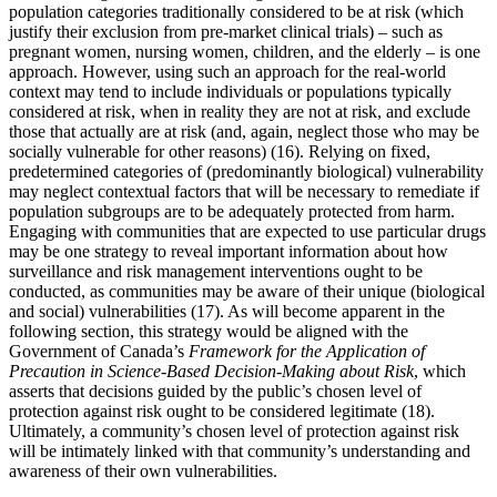
population categories traditionally considered to be at risk (which
justify their exclusion from pre-market clinical trials) – such as
pregnant women, nursing women, children, and the elderly – is one
approach. However, using such an approach for the real-world
context may tend to include individuals or populations typically
considered at risk, when in reality they are not at risk, and exclude
those that actually are at risk (and, again, neglect those who may be
socially vulnerable for other reasons) (16). Relying on fixed,
predetermined categories of (predominantly biological) vulnerability
may neglect contextual factors that will be necessary to remediate if
population subgroups are to be adequately protected from harm.
Engaging with communities that are expected to use particular drugs
may be one strategy to reveal important information about how
surveillance and risk management interventions ought to be
conducted, as communities may be aware of their unique (biological
and social) vulnerabilities (17). As will become apparent in the
following section, this strategy would be aligned with the
Government of Canada’s
Framework for the Application of
Precaution in Science-Based Decision-Making about Risk
, which
asserts that decisions guided by the public’s chosen level of
protection against risk ought to be considered legitimate (18).
Ultimately, a community’s chosen level of protection against risk
will be intimately linked with that community’s understanding and
awareness of their own vulnerabilities.