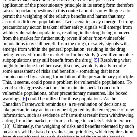
application of the precautionary principle in its strong form therefore
raises important questions in this context about its unwillingness to
permit the weighting of the relative benefits and harms that may
accord to different populations. Two scenarios may emerge if strong
precautionary action is taken: either safety signals will emerge from
within vulnerable populations, resulting in the drug being removed
from the market for further study (even if other ‘non-vulnerable’
populations may still benefit from the drug), or safety signals will
emerge from within the general population, resulting in the drug
being removed from the market for further study (even if vulnerable
subpopulations may still benefit from the drug).
[5]
Resolving what
ought to be done in either case, it seems, would typically require
some assessment of risks and benefits – something that is not
countenanced by a strong formulation of the precautionary principle.
This, it seems, could pose a problem for vulnerable populations. To
avoid such aggressive actions but maintain special concern for
vulnerable populations, other precautionary measures, like boxed
warnings,
[6]
could be utilized for those populations. As the
Canadian Framework reminds us, a re-evaluation of decisions to
take precautionary action may be triggered by the emergence of new
information, such as evidence of harms that result from withdrawing
a drug from the market, or from a change in society’s risk tolerance
[18]. Ultimately, the weighing of risks and benefits tolerated by such
measures will be based on values and priorities, which requires input