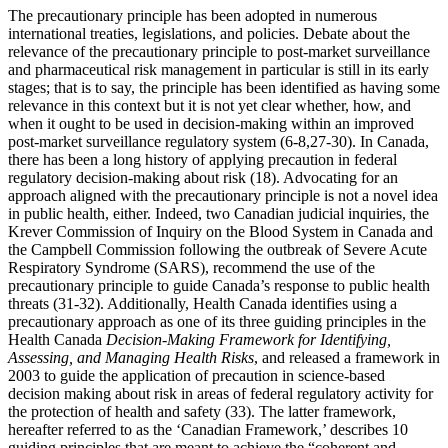
The precautionary principle has been adopted in numerous
international treaties, legislations, and policies. Debate about the
relevance of the precautionary principle to post-market surveillance
and pharmaceutical risk management in particular is still in its early
stages; that is to say, the principle has been identified as having some
relevance in this context but it is not yet clear whether, how, and
when it ought to be used in decision-making within an improved
post-market surveillance regulatory system (6-8,27-30). In Canada,
there has been a long history of applying precaution in federal
regulatory decision-making about risk (18). Advocating for an
approach aligned with the precautionary principle is not a novel idea
in public health, either. Indeed, two Canadian judicial inquiries, the
Krever Commission of Inquiry on the Blood System in Canada and
the Campbell Commission following the outbreak of Severe Acute
Respiratory Syndrome (SARS), recommend the use of the
precautionary principle to guide Canada’s response to public health
threats (31-32). Additionally, Health Canada identifies using a
precautionary approach as one of its three guiding principles in the
Health Canada
Decision-Making Framework for Identifying,
Assessing, and Managing Health Risks
, and released a framework in
2003 to guide the application of precaution in science-based
decision making about risk in areas of federal regulatory activity for
the protection of health and safety (33). The latter framework,
hereafter referred to as the ‘Canadian Framework,’ describes 10
guiding principles that are meant to achieve the “coherent and