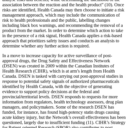
association between the reaction and the health product” (10). Once
risks are identified, Health Canada may then choose to initiate a risk
management approach, which may include the communication of
risk to health professionals and the public, labelling changes
including black box warnings, and recommending the removal of a
product from the market. In order to determine which action to take
in the presence of a risk signal, Health Canada applies a risk-based
approach that prioritizes safety issues and conducts an analysis to
determine whether any further action is required.
In a move to increase capacity for active surveillance of post-
approval drugs, the Drug Safety and Effectiveness Network
(DSEN) was created in 2009 within the Canadian Institutes of
Health Research (CIHR), which is at arm’s length from Health
Canada. DSEN is tasked with carrying out post-approval studies in
response to potential safety signals of authorized pharmaceuticals
identified by Health Canada, with the objective of generating
evidence to support policy decisions at the federal and
provincial/territorial levels. DSEN responds to requests for more
information from regulators, health technology assessors, drug plan
managers, and policymakers. Some of the research DSEN has
funded, for instance, has found high-potency statin drugs causing
acute kidney injury, but the Network’s overall effectiveness has been
questioned, largely due to insufficient funding (11). CIHR’s Strategy
for Patient-oriented Research (SPOR) also contributes to post-