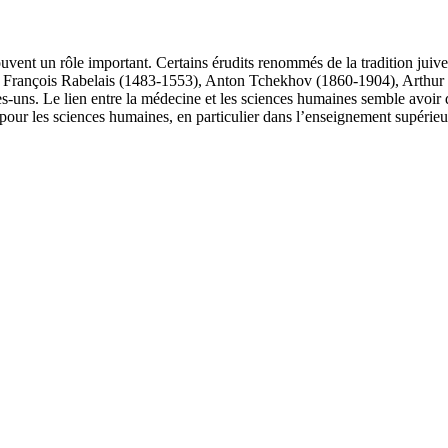
 souvent un rôle important. Certains érudits renommés de la tradition j
r : François Rabelais (1483-1553), Anton Tchekhov (1860-1904), Arthu
uns. Le lien entre la médecine et les sciences humaines semble avoir d
t pour les sciences humaines, en particulier dans l’enseignement supéri