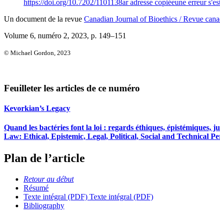
https://doi.org/10.7202/1101138ar
adresse copiée
une erreur s'es
Un document de la revue
Canadian Journal of Bioethics / Revue cana
Volume 6, numéro 2, 2023
, p. 149–151
© Michael Gordon, 2023
Feuilleter les articles de ce numéro
Kevorkian’s Legacy
Quand les bactéries font la loi : regards éthiques, épistémiques, 
Law: Ethical, Epistemic, Legal, Political, Social and Technical
Plan de l’article
Retour au début
Résumé
Texte intégral (PDF)
Texte intégral (PDF)
Bibliography