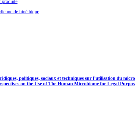
t produite
dienne de bioéthique
juridiques, politiques, sociaux et techniques sur l’utilisation du m
 Perspectives on the Use of The Human Microbiome for Legal Purpos