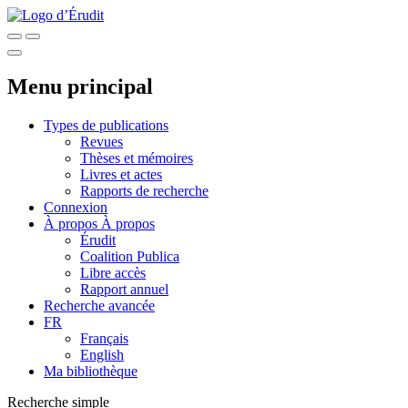
Menu principal
Types de publications
Revues
Thèses et mémoires
Livres et actes
Rapports de recherche
Connexion
À propos
À propos
Érudit
Coalition Publica
Libre accès
Rapport annuel
Recherche avancée
FR
Français
English
Ma bibliothèque
Recherche simple