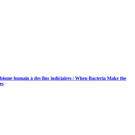
icrobiome humain à des fins judiciaires / When Bacteria Make the
es