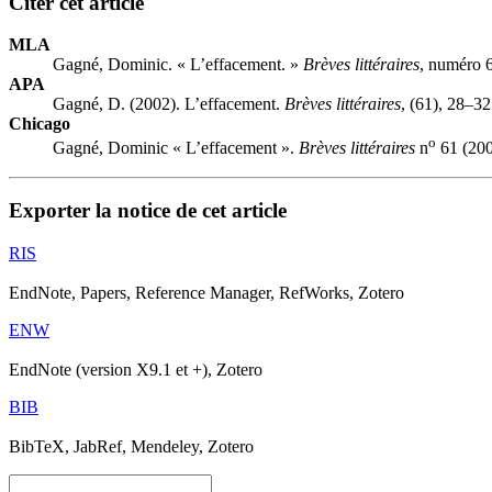
Citer cet article
MLA
Gagné, Dominic. « L’effacement. »
Brèves littéraires
, numéro 6
APA
Gagné, D. (2002). L’effacement.
Brèves littéraires
, (61), 28–32
Chicago
o
Gagné, Dominic « L’effacement ».
Brèves littéraires
n
61 (200
Exporter la notice de cet article
RIS
EndNote, Papers, Reference Manager, RefWorks, Zotero
ENW
EndNote (version X9.1 et +), Zotero
BIB
BibTeX, JabRef, Mendeley, Zotero