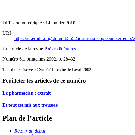
Diffusion numérique : 14 janvier 2010
URI
https://id.erudit.org/iderudit/5552ac
adresse copiée
une erreur s'e
Un article de la revue
Brèves littéraires
Numéro 61, printemps 2002
, p. 28–32
Tous droits réservés © Société littéraire de Laval, 2002
Feuilleter les articles de ce numéro
Le pharmacien : extrait
Et tout est mis aux trousses
Plan de l’article
Retour au début