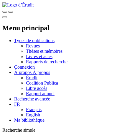
Menu principal
Types de publications
Revues
Thèses et mémoires
Livres et actes
Rapports de recherche
Connexion
À propos
À propos
Érudit
Coalition Publica
Libre accès
Rapport annuel
Recherche avancée
FR
Français
English
Ma bibliothèque
Recherche simple