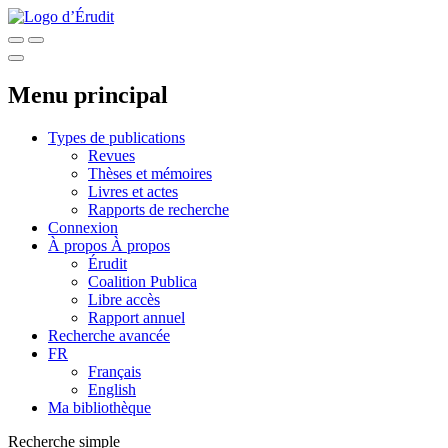
Menu principal
Types de publications
Revues
Thèses et mémoires
Livres et actes
Rapports de recherche
Connexion
À propos
À propos
Érudit
Coalition Publica
Libre accès
Rapport annuel
Recherche avancée
FR
Français
English
Ma bibliothèque
Recherche simple