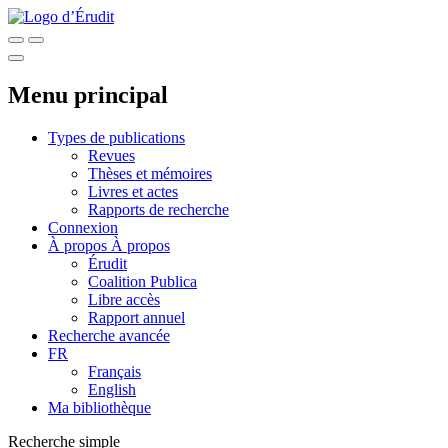
Menu principal
Types de publications
Revues
Thèses et mémoires
Livres et actes
Rapports de recherche
Connexion
À propos
À propos
Érudit
Coalition Publica
Libre accès
Rapport annuel
Recherche avancée
FR
Français
English
Ma bibliothèque
Recherche simple