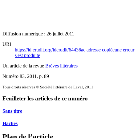
Diffusion numérique : 26 juillet 2011
URI
https://id.erudit.org/iderudit/64436ac
adresse copiée
une erreur
s'est produite
Un article de la revue
Brèves littéraires
Numéro 83, 2011
, p. 89
Tous droits réservés © Société littéraire de Laval, 2011
Feuilleter les articles de ce numéro
Sans titre
Haches
Plan de l’article