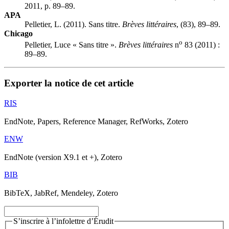
2011, p. 89–89.
APA
Pelletier, L. (2011). Sans titre.
Brèves littéraires
, (83), 89–89.
Chicago
o
Pelletier, Luce « Sans titre ».
Brèves littéraires
n
83 (2011) :
89–89.
Exporter la notice de cet article
RIS
EndNote, Papers, Reference Manager, RefWorks, Zotero
ENW
EndNote (version X9.1 et +), Zotero
BIB
BibTeX, JabRef, Mendeley, Zotero
S’inscrire à l’infolettre d’Érudit