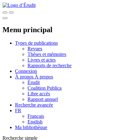
Menu principal
Types de publications
Revues
Thèses et mémoires
Livres et actes
Rapports de recherche
Connexion
À propos
À propos
Érudit
Coalition Publica
Libre accès
Rapport annuel
Recherche avancée
FR
Français
English
Ma bibliothèque
Recherche simple