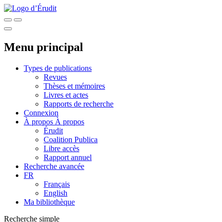
Menu principal
Types de publications
Revues
Thèses et mémoires
Livres et actes
Rapports de recherche
Connexion
À propos
À propos
Érudit
Coalition Publica
Libre accès
Rapport annuel
Recherche avancée
FR
Français
English
Ma bibliothèque
Recherche simple