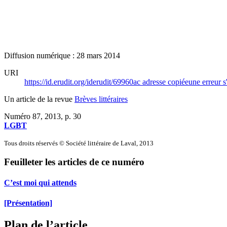
Diffusion numérique : 28 mars 2014
URI
https://id.erudit.org/iderudit/69960ac
adresse copiée
une erreur s
Un article de la revue
Brèves littéraires
Numéro 87, 2013
, p. 30
LGBT
Tous droits réservés © Société littéraire de Laval, 2013
Feuilleter les articles de ce numéro
C’est moi qui attends
[Présentation]
Plan de l’article