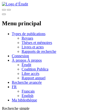
Menu principal
Types de publications
Revues
Thèses et mémoires
Livres et actes
Rapports de recherche
Connexion
À propos
À propos
Érudit
Coalition Publica
Libre accès
Rapport annuel
Recherche avancée
FR
Français
English
Ma bibliothèque
Recherche simple