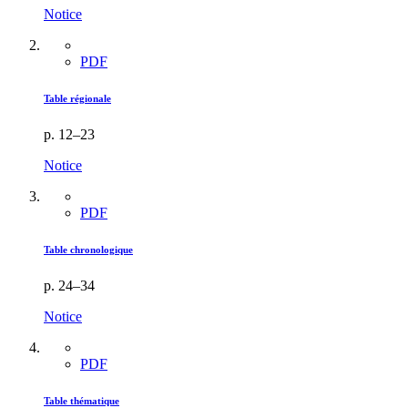
Notice
PDF
Table régionale
p. 12–23
Notice
PDF
Table chronologique
p. 24–34
Notice
PDF
Table thématique