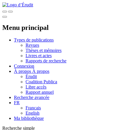
Menu principal
Types de publications
Revues
Thèses et mémoires
Livres et actes
Rapports de recherche
Connexion
À propos
À propos
Érudit
Coalition Publica
Libre accès
Rapport annuel
Recherche avancée
FR
Français
English
Ma bibliothèque
Recherche simple