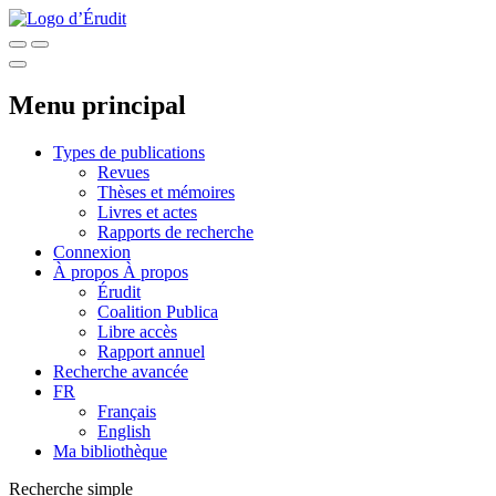
Menu principal
Types de publications
Revues
Thèses et mémoires
Livres et actes
Rapports de recherche
Connexion
À propos
À propos
Érudit
Coalition Publica
Libre accès
Rapport annuel
Recherche avancée
FR
Français
English
Ma bibliothèque
Recherche simple