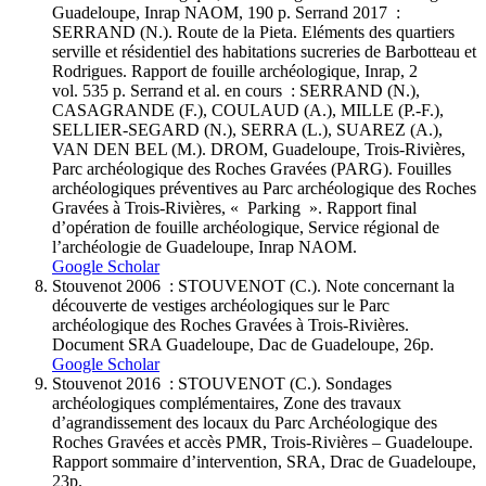
Guadeloupe, Inrap NAOM, 190 p. Serrand 2017 :
SERRAND (N.). Route de la Pieta. Eléments des quartiers
serville et résidentiel des habitations sucreries de Barbotteau et
Rodrigues. Rapport de fouille archéologique, Inrap, 2
vol. 535 p. Serrand et al. en cours : SERRAND (N.),
CASAGRANDE (F.), COULAUD (A.), MILLE (P.-F.),
SELLIER-SEGARD (N.), SERRA (L.), SUAREZ (A.),
VAN DEN BEL (M.). DROM, Guadeloupe, Trois-Rivières,
Parc archéologique des Roches Gravées (PARG). Fouilles
archéologiques préventives au Parc archéologique des Roches
Gravées à Trois-Rivières, « Parking ». Rapport final
d’opération de fouille archéologique, Service régional de
l’archéologie de Guadeloupe, Inrap NAOM.
Google Scholar
Stouvenot 2006 : STOUVENOT (C.). Note concernant la
découverte de vestiges archéologiques sur le Parc
archéologique des Roches Gravées à Trois-Rivières.
Document SRA Guadeloupe, Dac de Guadeloupe, 26p.
Google Scholar
Stouvenot 2016 : STOUVENOT (C.). Sondages
archéologiques complémentaires, Zone des travaux
d’agrandissement des locaux du Parc Archéologique des
Roches Gravées et accès PMR, Trois-Rivières – Guadeloupe.
Rapport sommaire d’intervention, SRA, Drac de Guadeloupe,
23p.