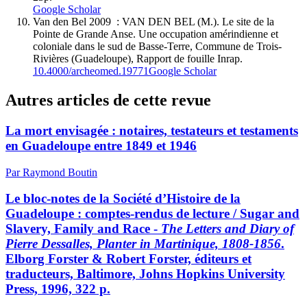
Google Scholar
Van den Bel 2009 : VAN DEN BEL (M.). Le site de la
Pointe de Grande Anse. Une occupation amérindienne et
coloniale dans le sud de Basse-Terre, Commune de Trois-
Rivières (Guadeloupe), Rapport de fouille Inrap.
10.4000/archeomed.19771
Google Scholar
Autres articles de cette revue
La mort envisagée : notaires, testateurs et testaments
en Guadeloupe entre 1849 et 1946
Par Raymond Boutin
Le bloc-notes de la Société d’Histoire de la
Guadeloupe : comptes-rendus de lecture / Sugar and
Slavery, Family and Race -
The Letters and Diary of
Pierre Dessalles, Planter in Martinique, 1808-1856
.
Elborg Forster & Robert Forster, éditeurs et
traducteurs, Baltimore, Johns Hopkins University
Press, 1996, 322 p.