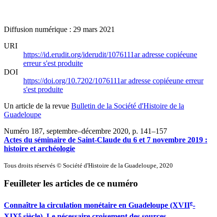
Diffusion numérique : 29 mars 2021
URI
https://id.erudit.org/iderudit/1076111ar
adresse copiée
une
erreur s'est produite
DOI
https://doi.org/10.7202/1076111ar
adresse copiée
une erreur
s'est produite
Un article de la revue
Bulletin de la Société d'Histoire de la
Guadeloupe
Numéro 187, septembre–décembre 2020
, p. 141–157
Actes du séminaire de Saint-Claude du 6 et 7 novembre 2019 :
histoire et archéologie
Tous droits réservés © Société d'Histoire de la Guadeloupe, 2020
Feuilleter les articles de ce numéro
e
Connaître la circulation monétaire en Guadeloupe (XVII
-
e
XIX
siècle). Le nécessaire croisement des sources