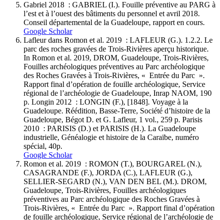
Gabriel 2018 : GABRIEL (I.). Fouille préventive au PARG à
l’est et à l’ouest des bâtiments du personnel et avril 2018.
Conseil départemental de la Guadeloupe, rapport en cours.
Google Scholar
Lafleur dans Romon et al. 2019 : LAFLEUR (G.). 1.2.2. Le
parc des roches gravées de Trois-Rivières aperçu historique.
In Romon et al. 2019, DROM, Guadeloupe, Trois-Rivières,
Fouilles archéologiques préventives au Parc archéologique
des Roches Gravées à Trois-Rivières, « Entrée du Parc ».
Rapport final d’opération de fouille archéologique, Service
régional de l’archéologie de Guadeloupe, Inrap NAOM, 190
p. Longin 2012 : LONGIN (F.), [1848]. Voyage à la
Guadeloupe. Réédition, Basse-Terre, Société d’histoire de la
Guadeloupe, Bégot D. et G. Lafleur, 1 vol., 259 p. Parisis
2010 : PARISIS (D.) et PARISIS (H.). La Guadeloupe
industrielle, Généalogie et histoire de la Caraïbe, numéro
spécial, 40p.
Google Scholar
Romon et al. 2019 : ROMON (T.), BOURGAREL (N.),
CASAGRANDE (F.), JORDA (C.), LAFLEUR (G.),
SELLIER-SEGARD (N.), VAN DEN BEL (M.). DROM,
Guadeloupe, Trois-Rivières, Fouilles archéologiques
préventives au Parc archéologique des Roches Gravées à
Trois-Rivières, « Entrée du Parc ». Rapport final d’opération
de fouille archéologique, Service régional de l’archéologie de