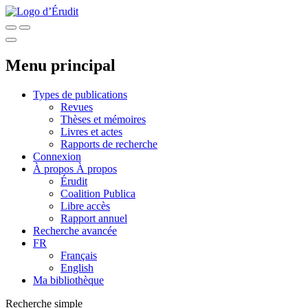
Menu principal
Types de publications
Revues
Thèses et mémoires
Livres et actes
Rapports de recherche
Connexion
À propos
À propos
Érudit
Coalition Publica
Libre accès
Rapport annuel
Recherche avancée
FR
Français
English
Ma bibliothèque
Recherche simple