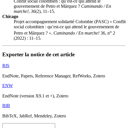
Conflit social colombien : qu’est-ce qui attend le
gouvernement de Petro et Márquez ?
Caminando / En
marche!
,
36
(2), 11–15.
Chicago
Projet accompagnement solidarité Colombie (PASC) « Conflit
social colombien : qu’est-ce qui attend le gouvernement de
o
Petro et Márquez ? ».
Caminando / En marche!
36, n
2
(2022) : 11–15.
Exporter la notice de cet article
RIS
EndNote, Papers, Reference Manager, RefWorks, Zotero
ENW
EndNote (version X9.1 et +), Zotero
BIB
BibTeX, JabRef, Mendeley, Zotero