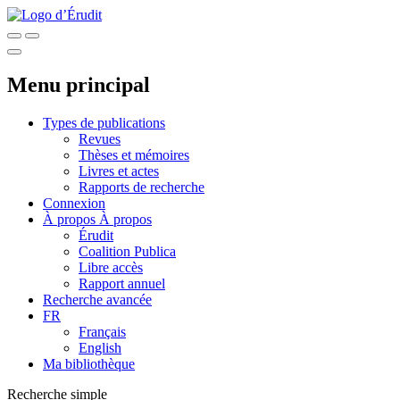
Menu principal
Types de publications
Revues
Thèses et mémoires
Livres et actes
Rapports de recherche
Connexion
À propos
À propos
Érudit
Coalition Publica
Libre accès
Rapport annuel
Recherche avancée
FR
Français
English
Ma bibliothèque
Recherche simple