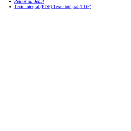
Retour au début
Texte intégral (PDF)
Texte intégral (PDF)