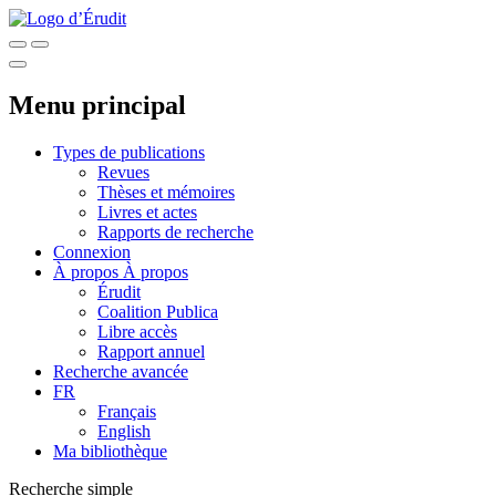
Menu principal
Types de publications
Revues
Thèses et mémoires
Livres et actes
Rapports de recherche
Connexion
À propos
À propos
Érudit
Coalition Publica
Libre accès
Rapport annuel
Recherche avancée
FR
Français
English
Ma bibliothèque
Recherche simple