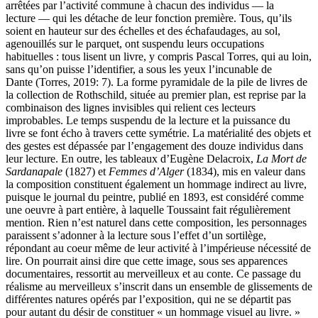
arrêtées par l’activité commune à chacun des individus — la
lecture — qui les détache de leur fonction première. Tous, qu’ils
soient en hauteur sur des échelles et des échafaudages, au sol,
agenouillés sur le parquet, ont suspendu leurs occupations
habituelles : tous lisent un livre, y compris Pascal Torres, qui au loin,
sans qu’on puisse l’identifier, a sous les yeux l’incunable de
Dante (Torres, 2019: 7). La forme pyramidale de la pile de livres de
la collection de Rothschild, située au premier plan, est reprise par la
combinaison des lignes invisibles qui relient ces lecteurs
improbables. Le temps suspendu de la lecture et la puissance du
livre se font écho à travers cette symétrie. La matérialité des objets et
des gestes est dépassée par l’engagement des douze individus dans
leur lecture. En outre, les tableaux d’Eugène Delacroix,
La Mort de
Sardanapale
(1827) et
Femmes d’Alger
(1834), mis en valeur dans
la composition constituent également un hommage indirect au livre,
puisque le journal du peintre, publié en 1893, est considéré comme
une oeuvre à part entière, à laquelle Toussaint fait régulièrement
mention. Rien n’est naturel dans cette composition, les personnages
paraissent s’adonner à la lecture sous l’effet d’un sortilège,
répondant au coeur même de leur activité à l’impérieuse nécessité de
lire. On pourrait ainsi dire que cette image, sous ses apparences
documentaires, ressortit au merveilleux et au conte. Ce passage du
réalisme au merveilleux s’inscrit dans un ensemble de glissements de
différentes natures opérés par l’exposition, qui ne se départit pas
pour autant du désir de constituer « un hommage visuel au livre. »