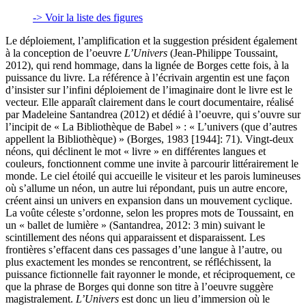
-> Voir la liste des figures
Le déploiement, l’amplification et la suggestion président également
à la conception de l’oeuvre
L’Univers
(Jean-Philippe Toussaint,
2012), qui rend hommage, dans la lignée de Borges cette fois, à la
puissance du livre. La référence à l’écrivain argentin est une façon
d’insister sur l’infini déploiement de l’imaginaire dont le livre est le
vecteur. Elle apparaît clairement dans le court documentaire, réalisé
par Madeleine Santandrea (2012) et dédié à l’oeuvre, qui s’ouvre sur
l’incipit de « La Bibliothèque de Babel » : « L’univers (que d’autres
appellent la Bibliothèque) » (Borges, 1983 [1944]: 71). Vingt-deux
néons, qui déclinent le mot « livre » en différentes langues et
couleurs, fonctionnent comme une invite à parcourir littérairement le
monde. Le ciel étoilé qui accueille le visiteur et les parois lumineuses
où s’allume un néon, un autre lui répondant, puis un autre encore,
créent ainsi un univers en expansion dans un mouvement cyclique.
La voûte céleste s’ordonne, selon les propres mots de Toussaint, en
un « ballet de lumière » (Santandrea, 2012: 3 min) suivant le
scintillement des néons qui apparaissent et disparaissent. Les
frontières s’effacent dans ces passages d’une langue à l’autre, ou
plus exactement les mondes se rencontrent, se réfléchissent, la
puissance fictionnelle fait rayonner le monde, et réciproquement, ce
que la phrase de Borges qui donne son titre à l’oeuvre suggère
magistralement.
L’Univers
est donc un lieu d’immersion où le