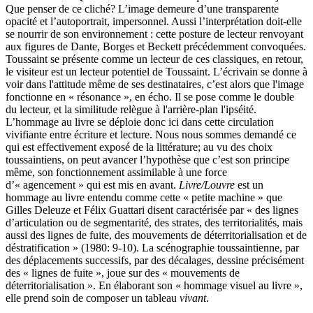
Que penser de ce cliché? L’image demeure d’une transparente
opacité et l’autoportrait, impersonnel. Aussi l’interprétation doit-elle
se nourrir de son environnement : cette posture de lecteur renvoyant
aux figures de Dante, Borges et Beckett précédemment convoquées.
Toussaint se présente comme un lecteur de ces classiques, en retour,
le visiteur est un lecteur potentiel de Toussaint. L’écrivain se donne à
voir dans l'attitude même de ses destinataires, c’est alors que l'image
fonctionne en « résonance », en écho. Il se pose comme le double
du lecteur, et la similitude relègue à l'arrière-plan l'ipséité.
L’hommage au livre se déploie donc ici dans cette circulation
vivifiante entre écriture et lecture. Nous nous sommes demandé ce
qui est effectivement exposé de la littérature; au vu des choix
toussaintiens, on peut avancer l’hypothèse que c’est son principe
même, son fonctionnement assimilable à une force
d’« agencement » qui est mis en avant.
Livre/Louvre
est un
hommage au livre entendu comme cette « petite machine » que
Gilles Deleuze et Félix Guattari disent caractérisée par « des lignes
d’articulation ou de segmentarité, des strates, des territorialités, mais
aussi des lignes de fuite, des mouvements de déterritorialisation et de
déstratification » (1980: 9-10). La scénographie toussaintienne, par
des déplacements successifs, par des décalages, dessine précisément
des « lignes de fuite », joue sur des « mouvements de
déterritorialisation ». En élaborant son « hommage visuel au livre »,
elle prend soin de composer un tableau
vivant
.