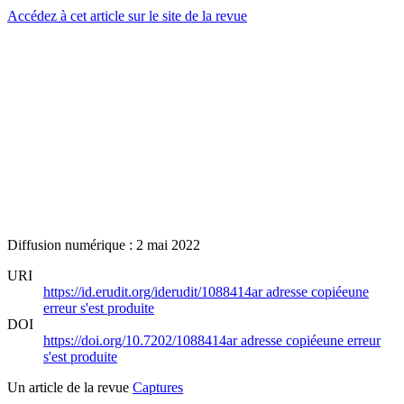
Accédez à cet article sur le site de la revue
Diffusion numérique : 2 mai 2022
URI
https://id.erudit.org/iderudit/1088414ar
adresse copiée
une
erreur s'est produite
DOI
https://doi.org/10.7202/1088414ar
adresse copiée
une erreur
s'est produite
Un article de la revue
Captures