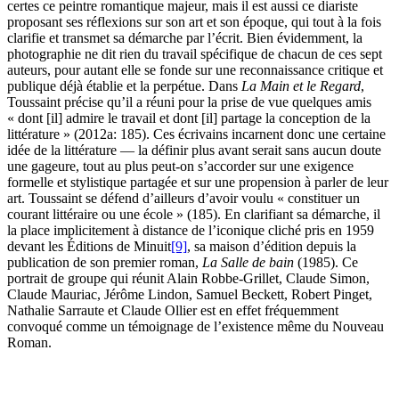
certes ce peintre romantique majeur, mais il est aussi ce diariste
proposant ses réflexions sur son art et son époque, qui tout à la fois
clarifie et transmet sa démarche par l’écrit. Bien évidemment, la
photographie ne dit rien du travail spécifique de chacun de ces sept
auteurs, pour autant elle se fonde sur une reconnaissance critique et
publique déjà établie et la perpétue. Dans
La Main et le Regard
,
Toussaint précise qu’il a réuni pour la prise de vue quelques amis
« dont [il] admire le travail et dont [il] partage la conception de la
littérature » (2012a: 185). Ces écrivains incarnent donc une certaine
idée de la littérature — la définir plus avant serait sans aucun doute
une gageure, tout au plus peut-on s’accorder sur une exigence
formelle et stylistique partagée et sur une propension à parler de leur
art. Toussaint se défend d’ailleurs d’avoir voulu « constituer un
courant littéraire ou une école » (185). En clarifiant sa démarche, il
la place implicitement à distance de l’iconique cliché pris en 1959
devant les Éditions de Minuit
[9]
, sa maison d’édition depuis la
publication de son premier roman,
La Salle de bain
(1985). Ce
portrait de groupe qui réunit Alain Robbe-Grillet, Claude Simon,
Claude Mauriac, Jérôme Lindon, Samuel Beckett, Robert Pinget,
Nathalie Sarraute et Claude Ollier est en effet fréquemment
convoqué comme un témoignage de l’existence même du Nouveau
Roman.