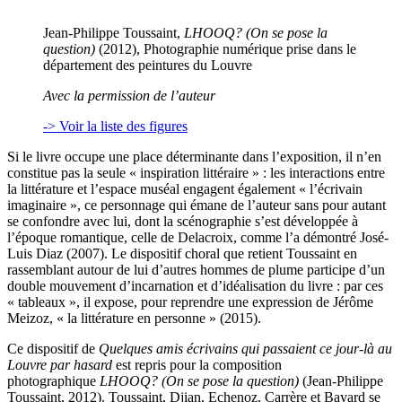
Jean-Philippe Toussaint,
LHOOQ? (On se pose la
question)
(2012), Photographie numérique prise dans le
département des peintures du Louvre
Avec la permission de l’auteur
-> Voir la liste des figures
Si le livre occupe une place déterminante dans l’exposition, il n’en
constitue pas la seule « inspiration littéraire » : les interactions entre
la littérature et l’espace muséal engagent également « l’écrivain
imaginaire », ce personnage qui émane de l’auteur sans pour autant
se confondre avec lui, dont la scénographie s’est développée à
l’époque romantique, celle de Delacroix, comme l’a démontré José-
Luis Diaz (2007). Le dispositif choral que retient Toussaint en
rassemblant autour de lui d’autres hommes de plume participe d’un
double mouvement d’incarnation et d’idéalisation du livre : par ces
« tableaux », il expose, pour reprendre une expression de Jérôme
Meizoz, « la littérature en personne » (2015).
Ce dispositif de
Quelques amis écrivains qui passaient ce jour-là au
Louvre par hasard
est repris pour la composition
photographique
LHOOQ? (On se pose la question)
(Jean-Philippe
Toussaint, 2012). Toussaint, Djian, Echenoz, Carrère et Bayard se