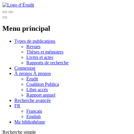
Menu principal
Types de publications
Revues
Thèses et mémoires
Livres et actes
Rapports de recherche
Connexion
À propos
À propos
Érudit
Coalition Publica
Libre accès
Rapport annuel
Recherche avancée
FR
Français
English
Ma bibliothèque
Recherche simple