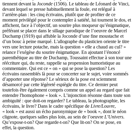
tiennent devant la
Joconde
(1506). Le tableau de Léonard de Vinci,
devant lequel se presse habituellement la foule, est relégué à
l’arrière-plan : les cinq écrivains, plutôt que de profiter de ce
moment privilégié pour le contempler à satiété, lui tournent le dos, et
affichent, face à l’objectif, un sourire plus moqueur qu’énigmatique,
préférant se placer dans le sillage parodique de l’oeuvre de Marcel
Duchamp (1919) qui affuble la Joconde d’une fine moustache et
d’un bouc à peine marqué. L'allographe du plasticien oriente le titre
vers une lecture potache, mais la question « elle a chaud au cul? »
relance l’exégèse du sourire énigmatique. En ajoutant l’énoncé
parenthétique au titre de Duchamp, Toussaint effectue à son tour une
réécriture qui, du reste, rappelle sa propension humoristique au
commentaire. Qui est ce « on » qui se pose la question? Les
écrivains rassemblés là pour se concerter sur le sujet, voire sommés
d’apporter une réponse? Le sérieux de la pose est sciemment
désamorcé par cette légèreté espiègle du titre. Ce dernier peut
toutefois être également compris comme un appel au regard que fait
entendre l'homophone « look ». L’injonction résonne dans toute son
ambiguïté : que doit-on regarder? Le tableau, la photographie, les
écrivains, le livre? Dans le cadre spécifique de
Livre/Louvre
,
« look » est aussi un écho paronymique de « book », dont le néon
clignote, quelques salles plus loin, au sein de l’oeuvre
L’Univers
.
Qu’expose-t-on? Que regarde-t-on? Que lit-on? On se pose, en
effet, la question.