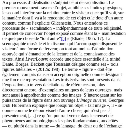
Au processus d’idéalisation s’adjoint celui de sacralisation. Le
premier mouvement traverse l’objet, annihile ses limites physiques,
le second interfère sur la relation entre le visiteur et ce qu’il voit, sur
la manière dont il va à la rencontre de cet objet et le dote d’un autre
contenu comme l’explicite Glicenstein. Nous entendons ce
processus de « sacralisation » indépendamment de toute religiosité.
Il permet de concevoir l’objet exposé comme étant la « manifestation
de quelque chose de “tout autre”
[5]
» (Eliade, 1965: 17). La
scénographie muséale et le discours qui l’accompagne disposent le
visiteur à une forme de ferveur, ou tout au moins d’admiration
appuyée qui s’émancipe de la lecture et de la connaissance des
textes. Ainsi
Livre/Louvre
accorde une place essentielle à la trinité
Dante, Borges, Beckett que Toussaint désigne comme ses « trois
figures tutélaires » (2012a: 198). Le terme « figure » doit être
également compris dans son acception originelle comme désignant
une force de représentation. Les trois écrivains sont présents dans
l’exposition au travers de citations, de références ou, plus
directement encore, d’exemplaires uniques de leurs ouvrages, mais
sont aussi à appréhender comme des images. S’interrogeant sur les
puissances de la figure dans son ouvrage
L’Image ouverte
, Georges
Didi-Huberman explique que lorsqu’un objet « fait image », il « se
donne comme le détour visuel d’autre chose, qui n’est pas là
présentement, […] ce qu’on pourrait verser dans le creuset des
phénomènes anthropologiques les plus fondamentaux, aux côtés
— ou plutôt dans la trame — du langage, du désir ou de l’échange