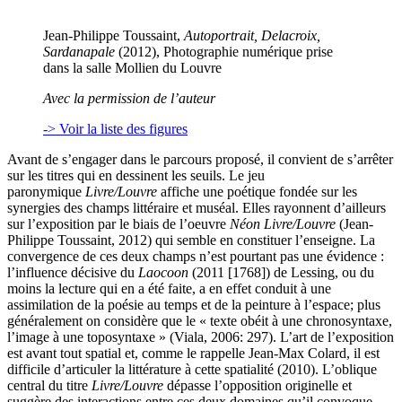
Jean-Philippe Toussaint,
Autoportrait, Delacroix,
Sardanapale
(2012), Photographie numérique prise
dans la salle Mollien du Louvre
Avec la permission de l’auteur
-> Voir la liste des figures
Avant de s’engager dans le parcours proposé, il convient de s’arrêter
sur les titres qui en dessinent les seuils. Le jeu
paronymique
Livre/Louvre
affiche une poétique fondée sur les
synergies des champs littéraire et muséal. Elles rayonnent d’ailleurs
sur l’exposition par le biais de l’oeuvre
Néon Livre/Louvre
(Jean-
Philippe Toussaint, 2012) qui semble en constituer l’enseigne. La
convergence de ces deux champs n’est pourtant pas une évidence :
l’influence décisive du
Laocoon
(2011 [1768]) de Lessing, ou du
moins la lecture qui en a été faite, a en effet conduit à une
assimilation de la poésie au temps et de la peinture à l’espace; plus
généralement on considère que le « texte obéit à une chronosyntaxe,
l’image à une toposyntaxe » (Viala, 2006: 297). L’art de l’exposition
est avant tout spatial et, comme le rappelle Jean-Max Colard, il est
difficile d’articuler la littérature à cette spatialité (2010). L’oblique
central du titre
Livre/Louvre
dépasse l’opposition originelle et
suggère des interactions entre ces deux domaines qu’il convoque,