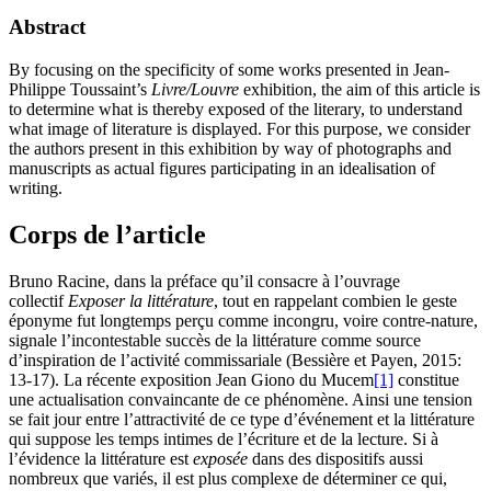
Abstract
By focusing on the specificity of some works presented in Jean-
Philippe Toussaint’s
Livre/Louvre
exhibition, the aim of this article is
to determine what is thereby exposed of the literary, to understand
what image of literature is displayed. For this purpose, we consider
the authors present in this exhibition by way of photographs and
manuscripts as actual figures participating in an idealisation of
writing.
Corps de l’article
Bruno Racine, dans la préface qu’il consacre à l’ouvrage
collectif
Exposer la littérature
, tout en rappelant combien le geste
éponyme fut longtemps perçu comme incongru, voire contre-nature,
signale l’incontestable succès de la littérature comme source
d’inspiration de l’activité commissariale (Bessière et Payen, 2015:
13-17). La récente exposition Jean Giono du Mucem
[1]
constitue
une actualisation convaincante de ce phénomène. Ainsi une tension
se fait jour entre l’attractivité de ce type d’événement et la littérature
qui suppose les temps intimes de l’écriture et de la lecture. Si à
l’évidence la littérature est
exposée
dans des dispositifs aussi
nombreux que variés, il est plus complexe de déterminer ce qui,