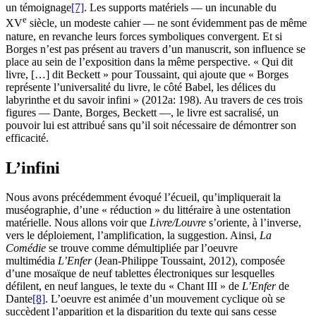
un témoignage
[7]
. Les supports matériels — un incunable du
e
XV
siècle, un modeste cahier — ne sont évidemment pas de même
nature, en revanche leurs forces symboliques convergent. Et si
Borges n’est pas présent au travers d’un manuscrit, son influence se
place au sein de l’exposition dans la même perspective. « Qui dit
livre, […] dit Beckett » pour Toussaint, qui ajoute que « Borges
représente l’universalité du livre, le côté Babel, les délices du
labyrinthe et du savoir infini » (2012a: 198). Au travers de ces trois
figures — Dante, Borges, Beckett —, le livre est sacralisé, un
pouvoir lui est attribué sans qu’il soit nécessaire de démontrer son
efficacité.
L’infini
Nous avons précédemment évoqué l’écueil, qu’impliquerait la
muséographie, d’une « réduction » du littéraire à une ostentation
matérielle. Nous allons voir que
Livre/Louvre
s’oriente, à l’inverse,
vers le déploiement, l’amplification, la suggestion. Ainsi,
La
Comédie
se trouve comme démultipliée par l’oeuvre
multimédia
L’Enfer
(Jean-Philippe Toussaint, 2012), composée
d’une mosaïque de neuf tablettes électroniques sur lesquelles
défilent, en neuf langues, le texte du « Chant III » de
L’Enfer
de
Dante
[8]
. L’oeuvre est animée d’un mouvement cyclique où se
succèdent l’apparition et la disparition du texte qui sans cesse