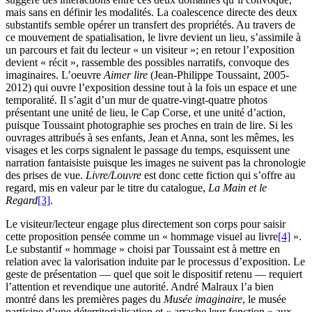
mais sans en définir les modalités. La coalescence directe des deux
substantifs semble opérer un transfert des propriétés. Au travers de
ce mouvement de spatialisation, le livre devient un lieu, s’assimile à
un parcours et fait du lecteur « un visiteur »; en retour l’exposition
devient « récit », rassemble des possibles narratifs, convoque des
imaginaires. L’oeuvre
Aimer lire
(Jean-Philippe Toussaint, 2005-
2012) qui ouvre l’exposition dessine tout à la fois un espace et une
temporalité. Il s’agit d’un mur de quatre-vingt-quatre photos
présentant une unité de lieu, le Cap Corse, et une unité d’action,
puisque Toussaint photographie ses proches en train de lire. Si les
ouvrages attribués à ses enfants, Jean et Anna, sont les mêmes, les
visages et les corps signalent le passage du temps, esquissent une
narration fantaisiste puisque les images ne suivent pas la chronologie
des prises de vue.
Livre/Louvre
est donc cette fiction qui s’offre au
regard, mis en valeur par le titre du catalogue,
La Main et le
Regard
[3]
.
Le visiteur/lecteur engage plus directement son corps pour saisir
cette proposition pensée comme un « hommage visuel au livre
[4]
».
Le substantif « hommage » choisi par Toussaint est à mettre en
relation avec la valorisation induite par le processus d’exposition. Le
geste de présentation — quel que soit le dispositif retenu — requiert
l’attention et revendique une autorité. André Malraux l’a bien
montré dans les premières pages du
Musée imaginaire
, le musée
participe d’une déterritorialisation et « arrache leur fonction » aux