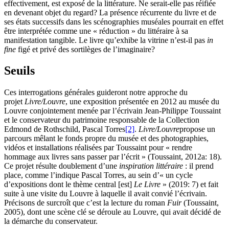
effectivement, est exposé de la littérature. Ne serait-elle pas réifiée
en devenant objet du regard? La présence récurrente du livre et de
ses états successifs dans les scénographies muséales pourrait en effet
être interprétée comme une « réduction » du littéraire à sa
manifestation tangible. Le livre qu’exhibe la vitrine n’est-il pas
in
fine
figé et privé des sortilèges de l’imaginaire?
Seuils
Ces interrogations générales guideront notre approche du
projet
Livre/Louvre
, une exposition présentée en 2012 au musée du
Louvre conjointement menée par l’écrivain Jean-Philippe Toussaint
et le conservateur du patrimoine responsable de la Collection
Edmond de Rothschild, Pascal Torres
[2]
.
Livre/Louvre
propose un
parcours mêlant le fonds propre du musée et des photographies,
vidéos et installations réalisées par Toussaint pour « rendre
hommage aux livres sans passer par l’écrit » (Toussaint, 2012a: 18).
Ce projet résulte doublement d’une
inspiration littéraire
: il prend
place, comme l’indique Pascal Torres, au sein d’« un cycle
d’expositions dont le thème central [est]
Le Livre
» (2019: 7) et fait
suite à une visite du Louvre à laquelle il avait convié l’écrivain.
Précisons de surcroît que c’est la lecture du roman
Fuir
(Toussaint,
2005), dont une scène clé se déroule au Louvre, qui avait décidé de
la démarche du conservateur.