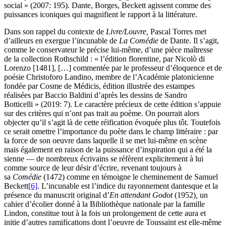
social » (2007: 195). Dante, Borges, Beckett agissent comme des
puissances iconiques qui magnifient le rapport à la littérature.
Dans son rappel du contexte de
Livre/Louvre,
Pascal Torres met
d’ailleurs en exergue l’incunable de
La
Comédie
de Dante. Il s’agit,
comme le conservateur le précise lui-même, d’une pièce maîtresse
de la collection Rothschild : « l’édition florentine, par Nicolò di
Lorenzo [1481], […] commentée par le professeur d’éloquence et de
poésie Christoforo Landino, membre de l’Académie platonicienne
fondée par Cosme de Médicis, édition illustrée des estampes
réalisées par Baccio Baldini d’après les dessins de Sandro
Botticelli » (2019: 7). Le caractère précieux de cette édition s’appuie
sur des critères qui n’ont pas trait au poème. On pourrait alors
objecter qu’il s’agit là de cette réification évoquée plus tôt. Toutefois
ce serait omettre l’importance du poète dans le champ littéraire : par
la force de son oeuvre dans laquelle il se met lui-même en scène
mais également en raison de la puissance d’inspiration qui a été la
sienne — de nombreux écrivains se réfèrent explicitement à lui
comme source de leur désir d’écrire, revenant toujours à
sa
Comédie
(1472) comme en témoigne le cheminement de Samuel
Beckett
[6]
. L’incunable est l’indice du rayonnement dantesque et la
présence du manuscrit original d’
En attendant Godot
(1952)
,
un
cahier d’écolier donné à la Bibliothèque nationale par la famille
Lindon, constitue tout à la fois un prolongement de cette aura et
initie d’autres ramifications dont l’oeuvre de Toussaint est elle-même