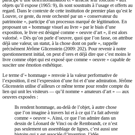
objets qu’il expose (1965: 9), ils sont soustraits à l’usage et offerts au
regard. Dans le contexte de cette institution de premier plan qu’est le
Louvre, ce geste, du reste orchestré par un « conservateur du
patrimoine », participe d’un processus marqué de légitimation. En
proposant un « hommage visuel au livre » par le biais d’une
exposition, le livre est désigné comme « oeuvre d’art », il est alors
valorisé. « Dès qu’on parle d’oeuvre, quoi que l’on fasse, on attribue
déjà une valeur, un statut, à la chose dont on parle », rappelle
précisément Jérôme Glicenstein (2009: 202). Pour revenir à notre
questionnement initial, on peut d’ores et déjà dire que c’est moins le
livre comme objet qui est exposé que comme « oeuvre » capable de
susciter une émotion esthétique.
Le terme d’« hommage » renvoie à la valeur performative de
l’exposition, il est l’expression d’une foi et d’une admiration. Jérôme
Glicenstein utilise d’ailleurs ce même terme pour rendre compte du
lien qui unit les visiteurs — qu’il nomme « amateurs d’art » — aux
oeuvres exposées :
Ils rendent hommage, au-delà de l’objet, à autre chose
que l’on imagine à travers lui et à ce qui l’a fait advenir
comme « oeuvre ». Ainsi, ce que l’on admire dans un
dessin de Léonard de Vinci ou de Rembrandt, ce n’est
pas seulement un assemblage de lignes, c’est aussi une
histoire qui y est associée (l’invention, l’idée,