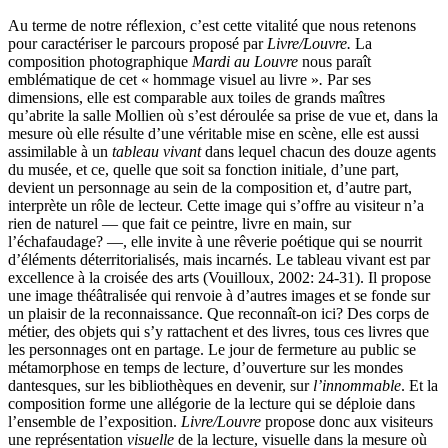
Au terme de notre réflexion
,
c’est cette vitalité que nous retenons
pour caractériser le parcours proposé par
Livre/Louvre.
La
composition photographique
Mardi au Louvre
nous paraît
emblématique de cet « hommage visuel au livre »
.
Par ses
dimensions, elle est comparable aux toiles de grands maîtres
qu’abrite la salle Mollien où s’est déroulée sa prise de vue et, dans la
mesure où elle résulte d’une véritable mise en scène, elle est aussi
assimilable à un
tableau vivant
dans lequel chacun des douze agents
du musée, et ce, quelle que soit sa fonction initiale, d’une part,
devient un personnage au sein de la composition et, d’autre part,
interprète un rôle de lecteur. Cette image qui s’offre au visiteur n’a
rien de naturel — que fait ce peintre, livre en main, sur
l’échafaudage? —, elle invite à une rêverie poétique qui se nourrit
d’éléments déterritorialisés, mais incarnés. Le tableau vivant est par
excellence à la croisée des arts (Vouilloux, 2002: 24-31). Il propose
une image théâtralisée qui renvoie à d’autres images et se fonde sur
un plaisir de la reconnaissance. Que reconnaît-on ici? Des corps de
métier, des objets qui s’y rattachent et des livres, tous ces livres que
les personnages ont en partage. Le jour de fermeture au public se
métamorphose en temps de lecture, d’ouverture sur les mondes
dantesques, sur les bibliothèques en devenir, sur
l’innommable
. Et la
composition forme une allégorie de la lecture qui se déploie dans
l’ensemble de l’exposition.
Livre/Louvre
propose donc aux visiteurs
une représentation
visuelle
de la lecture, visuelle dans la mesure où