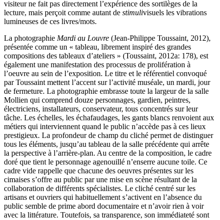
visiteur ne fait pas directement l’expérience des sortilèges de la
lecture, mais perçoit comme autant de
stimuli
visuels les vibrations
lumineuses de ces livres/mots.
La photographie
Mardi au Louvre
(Jean-Philippe Toussaint, 2012),
présentée comme un « tableau, librement inspiré des grandes
compositions des tableaux d’ateliers » (Toussaint, 2012a: 178), est
également une manifestation des processus de prolifération à
l’oeuvre au sein de l’exposition. Le titre et le référentiel convoqué
par Toussaint mettent l’accent sur l’activité muséale, un mardi, jour
de fermeture. La photographie embrasse toute la largeur de la salle
Mollien qui comprend douze personnages, gardien, peintres,
électriciens, installateurs, conservateur, tous concentrés sur leur
tâche. Les échelles, les échafaudages, les gants blancs renvoient aux
métiers qui interviennent quand le public n’accède pas à ces lieux
prestigieux. La profondeur de champ du cliché permet de distinguer
tous les éléments, jusqu’au tableau de la salle précédente qui arrête
la perspective à l’arrière-plan. Au centre de la composition, le cadre
doré que tient le personnage agenouillé n’enserre aucune toile. Ce
cadre vide rappelle que chacune des oeuvres présentes sur les
cimaises s’offre au public par une mise en scène résultant de la
collaboration de différents spécialistes. Le cliché centré sur les
artisans et ouvriers qui habituellement s’activent en l’absence du
public semble de prime abord documentaire et n’avoir rien à voir
avec la littérature. Toutefois, sa transparence, son immédiateté sont