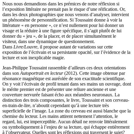
Nous nous demandions dans les prémices de notre réflexion si
l’exposition littéraire ne prenait pas le risque d’une réification. Or,
dans les deux photographies que nous venons d’analyser, intervient
un phénomène de personnification. Si Toussaint donne à voir la
littérature « en personne », ce n’est nullement pour lui donner un
visage et la réduire à une figure spécifique, il s’agit plutôt de lui
donner du « jeu », de la placer, et de placer simultanément le
visiteur, dans une dynamique de questionnement.
Dans
Livre/Louvre
, il propose autant de variations sur cette
exposition de l’écrivain et sa persistante opacité, sur l’évidence de la
lecture et son inexplicable magie.
Jean-Philippe Toussaint rassemble d’ailleurs ces deux orientations
dans son
Autoportrait en lecteur
(2012). Cette image obtenue par
résonance magnétique est auréolée de son exactitude scientifique.
On y voit l’écrivain de profil tenant dans ses mains un ouvrage, dont
le mérite premier est de présenter une reliure ancienne et une
couverture nervurée faisant écho aux méandres neuronaux. La
distinction des trois composantes, le livre, Toussaint et son cerveau-
en-train-de-lire, n’aboutit cependant qu’à une lecture très
superficielle de l’image. La zone du cerveau est aussi blanche que la
chemise du lecteur. Les mains attirent nettement l’attention, le
regard, lui, est imperceptible. Aucun détail ne renvoie littéralement
ou symboliquement à l’enjeu de sa lecture, qui échappe entièrement
à l’observateur. Quelles sont les réflexions qui traversent le sujet?