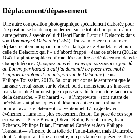
Déplacement/dépassement
Une autre composition photographique spécialement élaborée pour
l’exposition se fonde originellement sur le tribut d’un peintre à un
autre peintre, à savoir celui d’Henri Fantin-Latour à Delacroix dans
son
Hommage à Delacroix
(1864). Toussaint opère un premier
déplacement en indiquant que c’est la figure de Baudelaire et non
celle de Delacroix qui l’« a d’abord frappé » dans ce tableau (2012a:
184). La photographie confirme dès son titre ce déplacement dans le
champ littéraire :
Quelques amis écrivains qui passaient ce jour-là
au Louvre par hasard à qui j’ai demandé de poser avec moi à
l’improviste autour d’un autoportrait de Delacroix
(Jean-
Philippe Toussaint, 2012). Sa longueur donne le sentiment que le
langage verbal gagne sur le visuel, ou du moins tend à s’imposer,
mais la tonalité humoristique expose aussitôt le caractère facétieux
de la démarche. « Par hasard », « à l’improviste » sont autant de
précisions antiphrastiques qui désamorcent ce que la situation
pourrait avoir de platement conventionnel. L’image devient
événement, narration, plus exactement fiction. La pose de ces sept
écrivains — Pierre Bayard, Olivier Rolin, Pascal Torres, Jean
Echenoz, Philippe Djian, Emmanuel Carrère et Jean-Philippe
Toussaint — s’inspire de la toile de Fantin-Latour, mais Delacroix,
dont l’autoportrait trône au centre, n’a pas la même présence. Il est