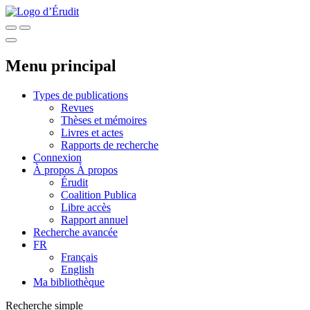
Menu principal
Types de publications
Revues
Thèses et mémoires
Livres et actes
Rapports de recherche
Connexion
À propos
À propos
Érudit
Coalition Publica
Libre accès
Rapport annuel
Recherche avancée
FR
Français
English
Ma bibliothèque
Recherche simple