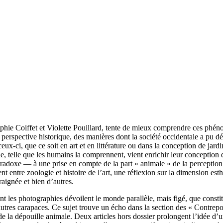
hie Coiffet et Violette Pouillard, tente de mieux comprendre ces phénom
perspective historique, des manières dont la société occidentale a pu défi
 ceux-ci, que ce soit en art et en littérature ou dans la conception de 
e, telle que les humains la comprennent, vient enrichir leur conception de
adoxe — à une prise en compte de la part « animale » de la perception 
nt entre zoologie et histoire de l’art, une réflexion sur la dimension est
araignée et bien d’autres.
t les photographies dévoilent le monde parallèle, mais figé, que constit
utres carapaces. Ce sujet trouve un écho dans la section des « Contrepo
de la dépouille animale. Deux articles hors dossier prolongent l’idée d’