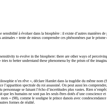
 sensibilité à évoluer dans la biosphère : il existe d’autres manières d
ons animales » tente de mieux comprendre ces phénomènes par le prisme de
sitivity to evolve in the biosphere: there are other ways of perceiving
» tries to better understand these phenomena by the prism of the imagina
re philosophie n’en rêve », déclare Hamlet dans la tragédie du même nom 
ence l’apparition spectrale du roi assassiné. On peut aussi les compren
 du personnage se faisant l’écho d’incertitudes plus vastes. Rien n’empê
t que les humains ne sont pas les seuls êtres dotés d’une conscience et d
 mots » (98), comme le souligne le prince danois avec condescendance —
utres formes de réalité.