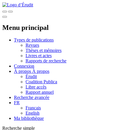
Menu principal
Types de publications
Revues
Thèses et mémoires
Livres et actes
Rapports de recherche
Connexion
À propos
À propos
Érudit
Coalition Publica
Libre accès
Rapport annuel
Recherche avancée
FR
Français
English
Ma bibliothèque
Recherche simple