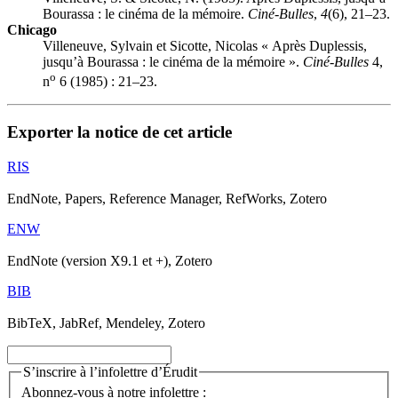
Bourassa : le cinéma de la mémoire.
Ciné-Bulles
,
4
(6), 21–23.
Chicago
Villeneuve, Sylvain et Sicotte, Nicolas « Après Duplessis,
jusqu’à Bourassa : le cinéma de la mémoire ».
Ciné-Bulles
4,
o
n
6 (1985) : 21–23.
Exporter la notice de cet article
RIS
EndNote, Papers, Reference Manager, RefWorks, Zotero
ENW
EndNote (version X9.1 et +), Zotero
BIB
BibTeX, JabRef, Mendeley, Zotero
S’inscrire à l’infolettre d’Érudit
Abonnez-vous à notre infolettre :