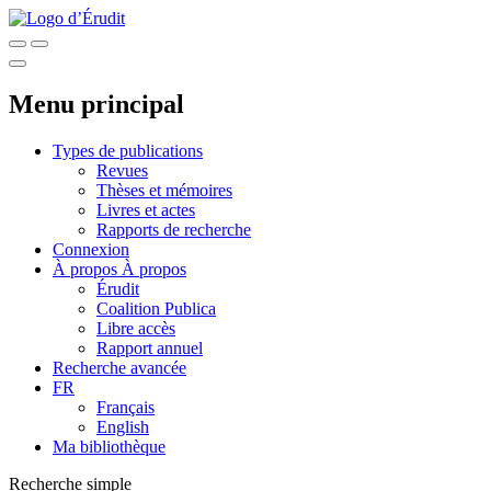
Menu principal
Types de publications
Revues
Thèses et mémoires
Livres et actes
Rapports de recherche
Connexion
À propos
À propos
Érudit
Coalition Publica
Libre accès
Rapport annuel
Recherche avancée
FR
Français
English
Ma bibliothèque
Recherche simple