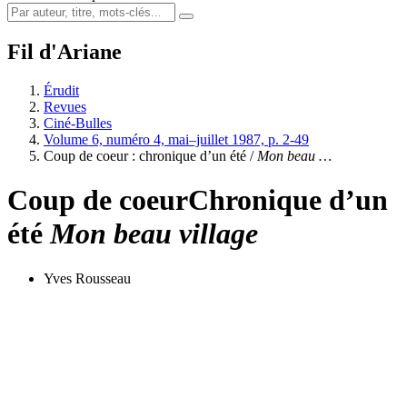
Fil d'Ariane
Érudit
Revues
Ciné-Bulles
Volume 6, numéro 4, mai–juillet 1987, p. 2-49
Coup de coeur : chronique d’un été /
Mon beau …
Coup de coeur
Chronique d’un
été
Mon beau village
Yves Rousseau