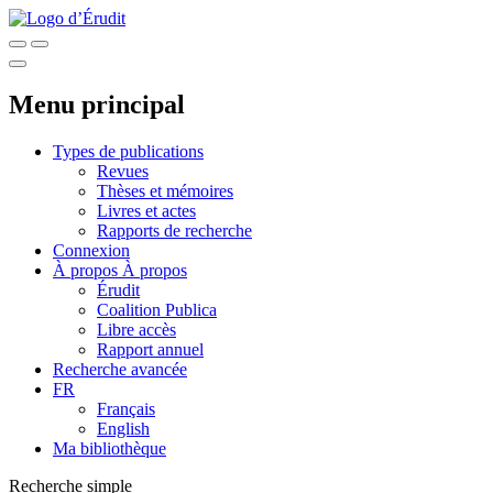
Menu principal
Types de publications
Revues
Thèses et mémoires
Livres et actes
Rapports de recherche
Connexion
À propos
À propos
Érudit
Coalition Publica
Libre accès
Rapport annuel
Recherche avancée
FR
Français
English
Ma bibliothèque
Recherche simple