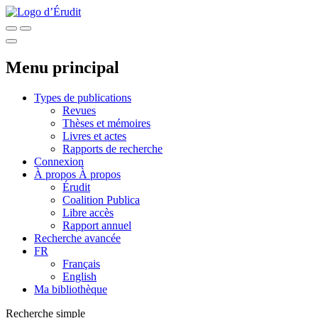
Menu principal
Types de publications
Revues
Thèses et mémoires
Livres et actes
Rapports de recherche
Connexion
À propos
À propos
Érudit
Coalition Publica
Libre accès
Rapport annuel
Recherche avancée
FR
Français
English
Ma bibliothèque
Recherche simple