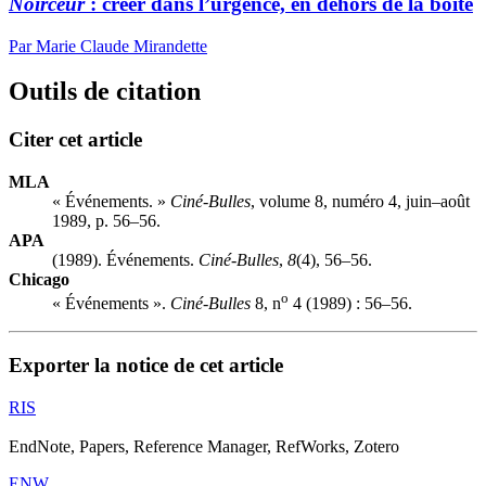
Noirceur
: créer dans l’urgence, en dehors de la boîte
Par Marie Claude Mirandette
Outils de citation
Citer cet article
MLA
« Événements. »
Ciné-Bulles
, volume 8, numéro 4, juin–août
1989, p. 56–56.
APA
(1989). Événements.
Ciné-Bulles
,
8
(4), 56–56.
Chicago
o
« Événements ».
Ciné-Bulles
8, n
4 (1989) : 56–56.
Exporter la notice de cet article
RIS
EndNote, Papers, Reference Manager, RefWorks, Zotero
ENW