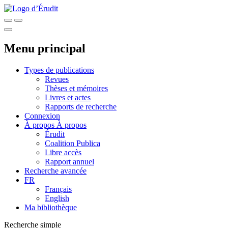
Menu principal
Types de publications
Revues
Thèses et mémoires
Livres et actes
Rapports de recherche
Connexion
À propos
À propos
Érudit
Coalition Publica
Libre accès
Rapport annuel
Recherche avancée
FR
Français
English
Ma bibliothèque
Recherche simple