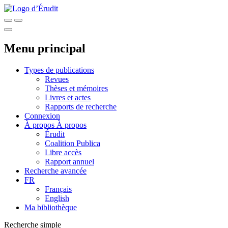
Menu principal
Types de publications
Revues
Thèses et mémoires
Livres et actes
Rapports de recherche
Connexion
À propos
À propos
Érudit
Coalition Publica
Libre accès
Rapport annuel
Recherche avancée
FR
Français
English
Ma bibliothèque
Recherche simple