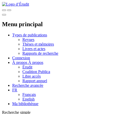
Menu principal
Types de publications
Revues
Thèses et mémoires
Livres et actes
Rapports de recherche
Connexion
À propos
À propos
Érudit
Coalition Publica
Libre accès
Rapport annuel
Recherche avancée
FR
Français
English
Ma bibliothèque
Recherche simple