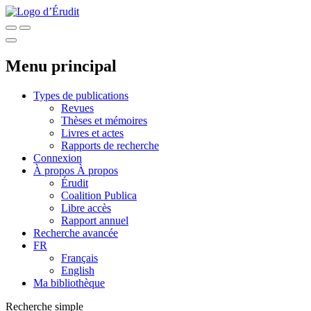
Menu principal
Types de publications
Revues
Thèses et mémoires
Livres et actes
Rapports de recherche
Connexion
À propos
À propos
Érudit
Coalition Publica
Libre accès
Rapport annuel
Recherche avancée
FR
Français
English
Ma bibliothèque
Recherche simple