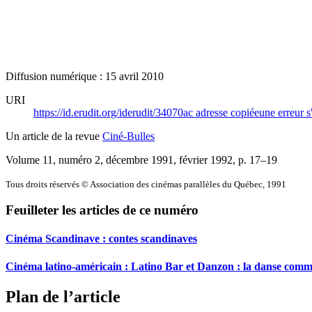
Diffusion numérique : 15 avril 2010
URI
https://id.erudit.org/iderudit/34070ac
adresse copiée
une erreur s
Un article de la revue
Ciné-Bulles
Volume 11, numéro 2, décembre 1991, février 1992
, p. 17–19
Tous droits réservés © Association des cinémas parallèles du Québec, 1991
Feuilleter les articles de ce numéro
Cinéma Scandinave : contes scandinaves
Cinéma latino-américain :
L
atino Bar et Danzon : la danse comm
Plan de l’article