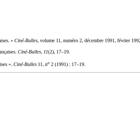
aises. »
Ciné-Bulles
, volume 11, numéro 2, décembre 1991, février 1992
rançaises.
Ciné-Bulles
,
11
(2), 17–19.
o
ises ».
Ciné-Bulles
11, n
2 (1991) : 17–19.