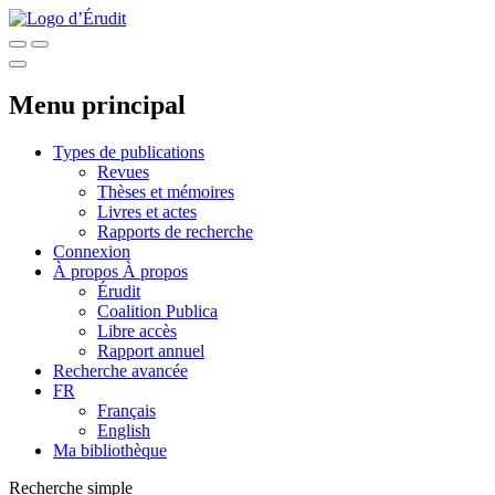
Menu principal
Types de publications
Revues
Thèses et mémoires
Livres et actes
Rapports de recherche
Connexion
À propos
À propos
Érudit
Coalition Publica
Libre accès
Rapport annuel
Recherche avancée
FR
Français
English
Ma bibliothèque
Recherche simple