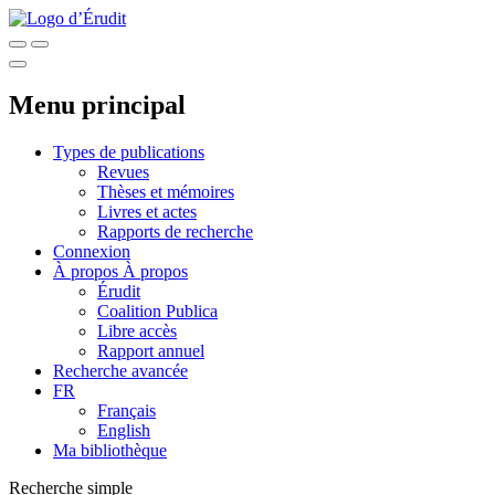
Menu principal
Types de publications
Revues
Thèses et mémoires
Livres et actes
Rapports de recherche
Connexion
À propos
À propos
Érudit
Coalition Publica
Libre accès
Rapport annuel
Recherche avancée
FR
Français
English
Ma bibliothèque
Recherche simple