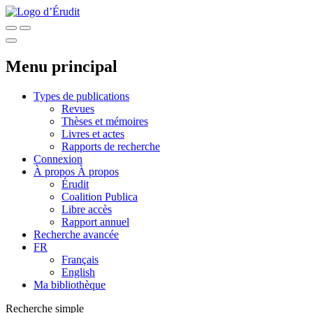
Menu principal
Types de publications
Revues
Thèses et mémoires
Livres et actes
Rapports de recherche
Connexion
À propos
À propos
Érudit
Coalition Publica
Libre accès
Rapport annuel
Recherche avancée
FR
Français
English
Ma bibliothèque
Recherche simple