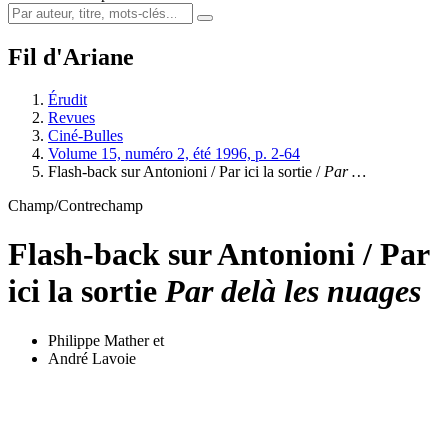
Fil d'Ariane
Érudit
Revues
Ciné-Bulles
Volume 15, numéro 2, été 1996, p. 2-64
Flash-back sur Antonioni / Par ici la sortie /
Par …
Champ/Contrechamp
Flash-back sur Antonioni / Par
ici la sortie
Par delà les nuages
Philippe Mather
et
André Lavoie