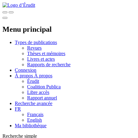
Menu principal
Types de publications
Revues
Thèses et mémoires
Livres et actes
Rapports de recherche
Connexion
À propos
À propos
Érudit
Coalition Publica
Libre accès
Rapport annuel
Recherche avancée
FR
Français
English
Ma bibliothèque
Recherche simple