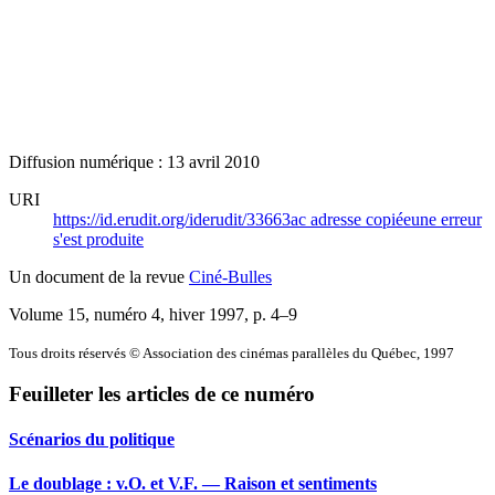
Diffusion numérique : 13 avril 2010
URI
https://id.erudit.org/iderudit/33663ac
adresse copiée
une erreur
s'est produite
Un document de la revue
Ciné-Bulles
Volume 15, numéro 4, hiver 1997
, p. 4–9
Tous droits réservés © Association des cinémas parallèles du Québec, 1997
Feuilleter les articles de ce numéro
Scénarios du politique
Le doublage : v.O. et V.F. — Raison et sentiments