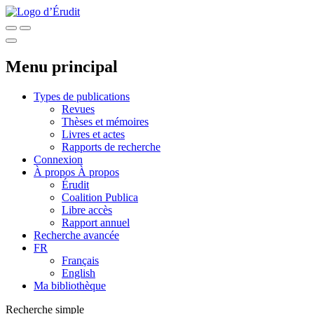
Menu principal
Types de publications
Revues
Thèses et mémoires
Livres et actes
Rapports de recherche
Connexion
À propos
À propos
Érudit
Coalition Publica
Libre accès
Rapport annuel
Recherche avancée
FR
Français
English
Ma bibliothèque
Recherche simple