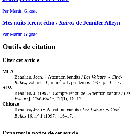
Par Martin Gignac
Mes nuits feront écho /
Kaïros
de Jennifer Alleyn
Par Martin Gignac
Outils de citation
Citer cet article
MLA
Beaulieu, Jean. « Attention bandits /
Les Voleurs
. »
Ciné-
Bulles
, volume 16, numéro 1, printemps 1997, p. 16–17.
APA
Beaulieu, J. (1997). Compte rendu de [Attention bandits /
Les
Voleurs
].
Ciné-Bulles
,
16
(1), 16–17.
Chicago
Beaulieu, Jean « Attention bandits /
Les Voleurs
».
Ciné-
o
Bulles
16, n
1 (1997) : 16–17.
Exporter la notice de cet article