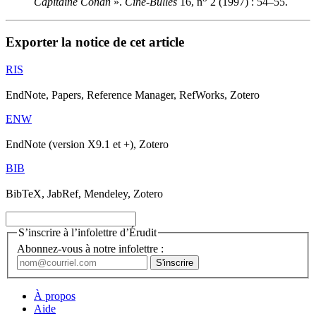
Capitaine Conan
».
Ciné-Bulles
16, n
2 (1997) : 54–55.
Exporter la notice de cet article
RIS
EndNote, Papers, Reference Manager, RefWorks, Zotero
ENW
EndNote (version X9.1 et +), Zotero
BIB
BibTeX, JabRef, Mendeley, Zotero
S’inscrire à l’infolettre d’Érudit
Abonnez-vous à notre infolettre :
À propos
Aide