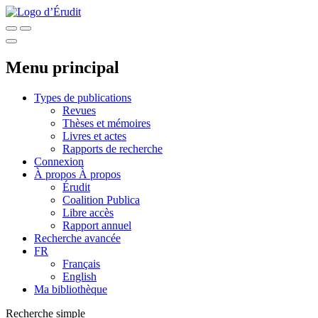
Menu principal
Types de publications
Revues
Thèses et mémoires
Livres et actes
Rapports de recherche
Connexion
À propos
À propos
Érudit
Coalition Publica
Libre accès
Rapport annuel
Recherche avancée
FR
Français
English
Ma bibliothèque
Recherche simple