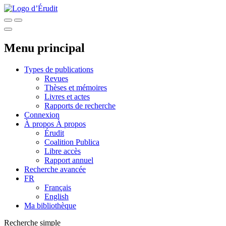
Menu principal
Types de publications
Revues
Thèses et mémoires
Livres et actes
Rapports de recherche
Connexion
À propos
À propos
Érudit
Coalition Publica
Libre accès
Rapport annuel
Recherche avancée
FR
Français
English
Ma bibliothèque
Recherche simple