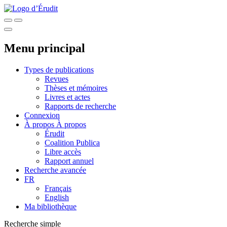
Menu principal
Types de publications
Revues
Thèses et mémoires
Livres et actes
Rapports de recherche
Connexion
À propos
À propos
Érudit
Coalition Publica
Libre accès
Rapport annuel
Recherche avancée
FR
Français
English
Ma bibliothèque
Recherche simple