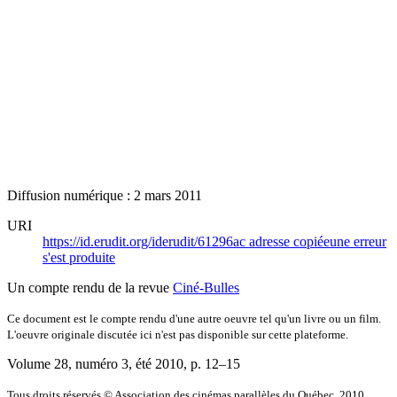
Diffusion numérique : 2 mars 2011
URI
https://id.erudit.org/iderudit/61296ac
adresse copiée
une erreur
s'est produite
Un compte rendu de la revue
Ciné-Bulles
Ce document est le compte rendu d'une autre oeuvre tel qu'un livre ou un film.
L'oeuvre originale discutée ici n'est pas disponible sur cette plateforme.
Volume 28, numéro 3, été 2010
, p. 12–15
Tous droits réservés © Association des cinémas parallèles du Québec, 2010