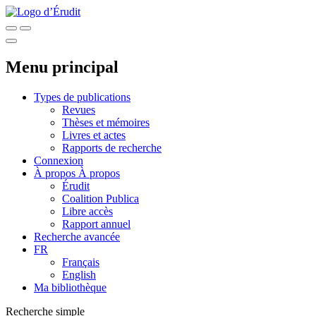
Menu principal
Types de publications
Revues
Thèses et mémoires
Livres et actes
Rapports de recherche
Connexion
À propos
À propos
Érudit
Coalition Publica
Libre accès
Rapport annuel
Recherche avancée
FR
Français
English
Ma bibliothèque
Recherche simple