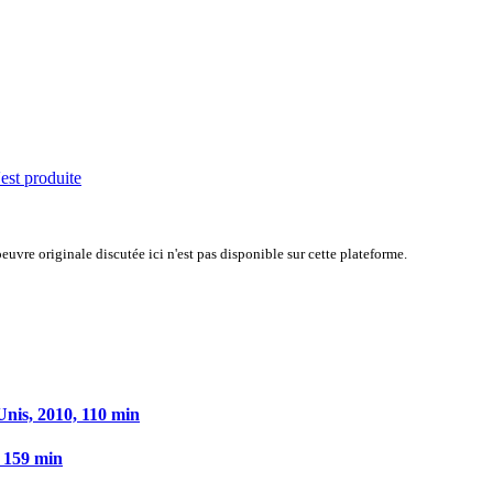
'est produite
uvre originale discutée ici n'est pas disponible sur cette plateforme.
Unis, 2010, 110 min
, 159 min