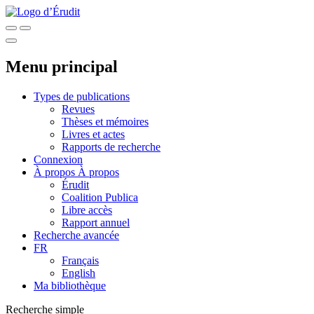
Menu principal
Types de publications
Revues
Thèses et mémoires
Livres et actes
Rapports de recherche
Connexion
À propos
À propos
Érudit
Coalition Publica
Libre accès
Rapport annuel
Recherche avancée
FR
Français
English
Ma bibliothèque
Recherche simple