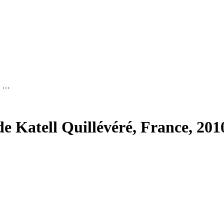
e, …
e Katell Quillévéré, France, 201