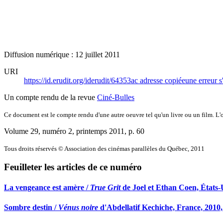
Diffusion numérique : 12 juillet 2011
URI
https://id.erudit.org/iderudit/64353ac
adresse copiée
une erreur s
Un compte rendu de la revue
Ciné-Bulles
Ce document est le compte rendu d'une autre oeuvre tel qu'un livre ou un film. L'oe
Volume 29, numéro 2, printemps 2011
, p. 60
Tous droits réservés © Association des cinémas parallèles du Québec, 2011
Feuilleter les articles de ce numéro
La vengeance est amère /
True Grit
de Joel et Ethan Coen, États-
Sombre destin /
Vénus noire
d'Abdellatif Kechiche, France, 2010