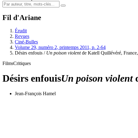
Fil d'Ariane
Érudit
Revues
Ciné-Bulles
Volume 29, numéro 2, printemps 2011, p. 2-64
Désirs enfouis /
Un poison violent
de Katell Quillévéré, Franc
Films
Critiques
Désirs enfouis
Un poison violent
d
Jean-François Hamel