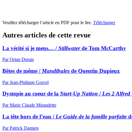
Veuillez télécharger l’article en PDF pour le lire.
Télécharger
Autres articles de cette revue
La vérité si je mens… /
Stillwater
de Tom McCarthy
Par Orian Dorais
Bêtes de même /
Mandibules
de Quentin Dupieux
Par Jean-Philippe Gravel
Dystopie au coeur de la
Start-Up Nation
/
Les 2 Alfred
Par Marie Claude Mirandette
La tête hors de l’eau /
Le Guide de la famille parfaite
d
Par Patrick Damien