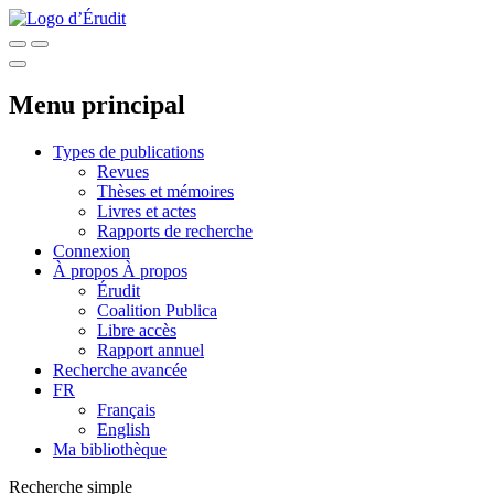
Menu principal
Types de publications
Revues
Thèses et mémoires
Livres et actes
Rapports de recherche
Connexion
À propos
À propos
Érudit
Coalition Publica
Libre accès
Rapport annuel
Recherche avancée
FR
Français
English
Ma bibliothèque
Recherche simple