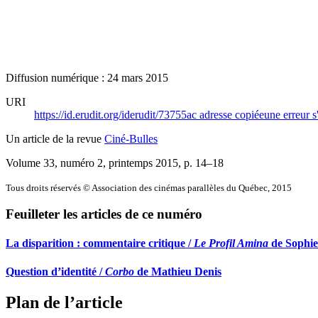
Diffusion numérique : 24 mars 2015
URI
https://id.erudit.org/iderudit/73755ac
adresse copiée
une erreur s
Un article de la revue
Ciné-Bulles
Volume 33, numéro 2, printemps 2015
, p. 14–18
Tous droits réservés © Association des cinémas parallèles du Québec, 2015
Feuilleter les articles de ce numéro
La disparition : commentaire critique /
Le Profil Amina
de Sophie
Question d’identité /
Corbo
de Mathieu Denis
Plan de l’article