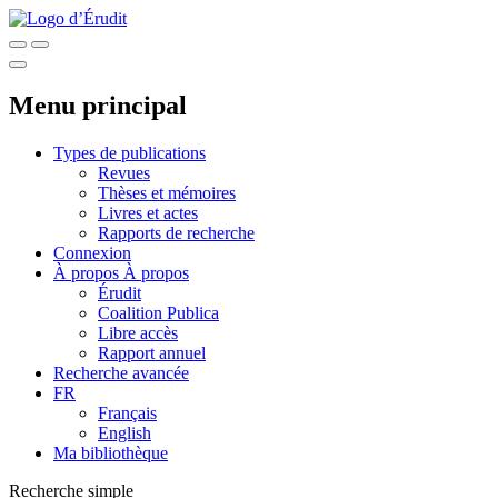
Menu principal
Types de publications
Revues
Thèses et mémoires
Livres et actes
Rapports de recherche
Connexion
À propos
À propos
Érudit
Coalition Publica
Libre accès
Rapport annuel
Recherche avancée
FR
Français
English
Ma bibliothèque
Recherche simple