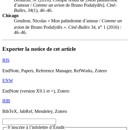
d’amour /
Comme un avion
de Bruno Podalydès].
Ciné-
Bulles
,
34
(1), 46–46.
Chicago
Gendron, Nicolas « Mon palindrome d’amour /
Comme un
o
avion
de Bruno Podalydès ».
Ciné-Bulles
34, n
1 (2016) :
46–46.
Exporter la notice de cet article
RIS
EndNote, Papers, Reference Manager, RefWorks, Zotero
ENW
EndNote (version X9.1 et +), Zotero
BIB
BibTeX, JabRef, Mendeley, Zotero
S’inscrire à l’infolettre d’Érudit