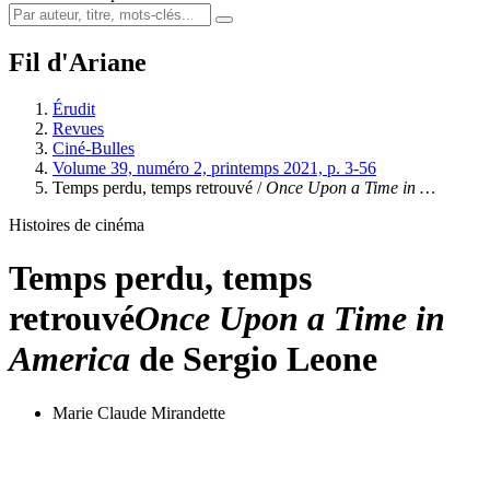
Fil d'Ariane
Érudit
Revues
Ciné-Bulles
Volume 39, numéro 2, printemps 2021, p. 3-56
Temps perdu, temps retrouvé /
Once Upon a Time in …
Histoires de cinéma
Temps perdu, temps
retrouvé
Once Upon a Time in
America
de Sergio Leone
Marie Claude Mirandette