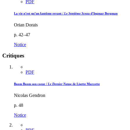
PDF
La vie n’est qu’un fantôme errant /
Le Septième Sceau
d’Ingmar Bergman
Orian Dorais
p. 42–47
Notice
Critiques
PDF
Boom Boom son coeur /
Le Dernier Nataq
de Lisette Marcotte
Nicolas Gendron
p. 48
Notice