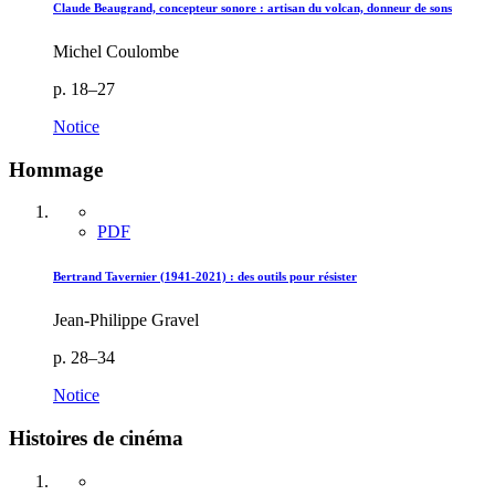
Claude Beaugrand, concepteur sonore : artisan du volcan, donneur de sons
Michel Coulombe
p. 18–27
Notice
Hommage
PDF
Bertrand Tavernier (1941-2021) : des outils pour résister
Jean-Philippe Gravel
p. 28–34
Notice
Histoires de cinéma