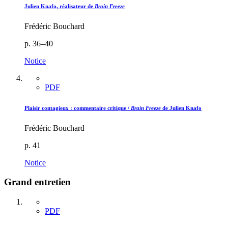
Julien Knafo, réalisateur de
Brain Freeze
Frédéric Bouchard
p. 36–40
Notice
PDF
Plaisir contagieux : commentaire critique /
Brain Freeze
de Julien Knafo
Frédéric Bouchard
p. 41
Notice
Grand entretien
PDF