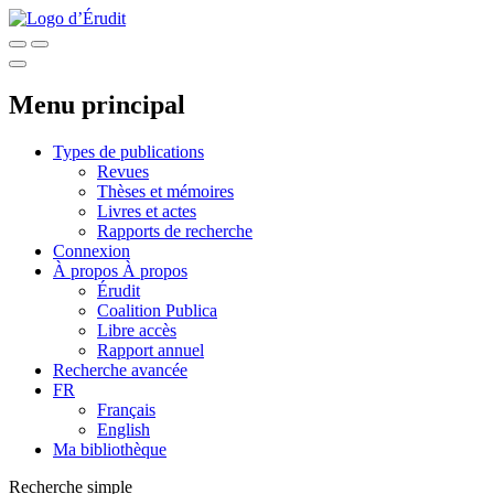
Menu principal
Types de publications
Revues
Thèses et mémoires
Livres et actes
Rapports de recherche
Connexion
À propos
À propos
Érudit
Coalition Publica
Libre accès
Rapport annuel
Recherche avancée
FR
Français
English
Ma bibliothèque
Recherche simple