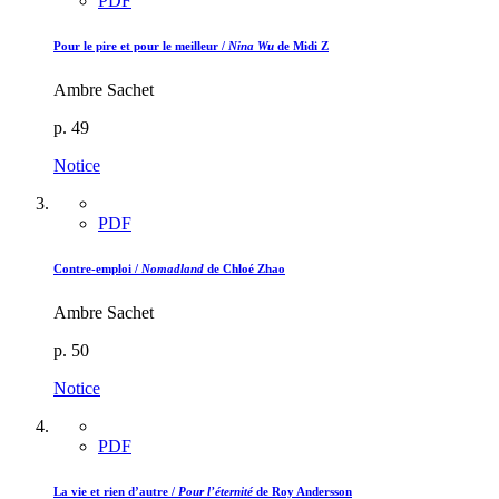
PDF
Pour le pire et pour le meilleur /
Nina Wu
de Midi Z
Ambre Sachet
p. 49
Notice
PDF
Contre-emploi /
Nomadland
de Chloé Zhao
Ambre Sachet
p. 50
Notice
PDF
La vie et rien d’autre /
Pour l’éternité
de Roy Andersson