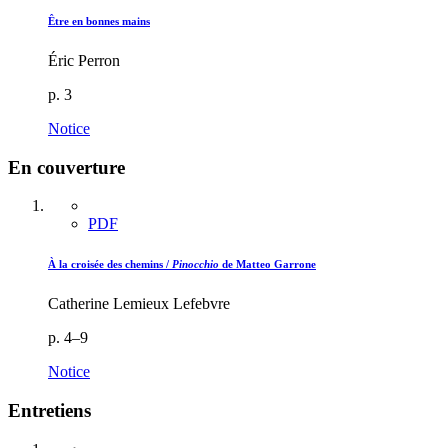
Être en bonnes mains
Éric Perron
p. 3
Notice
En couverture
PDF
À la croisée des chemins /
Pinocchio
de Matteo Garrone
Catherine Lemieux Lefebvre
p. 4–9
Notice
Entretiens