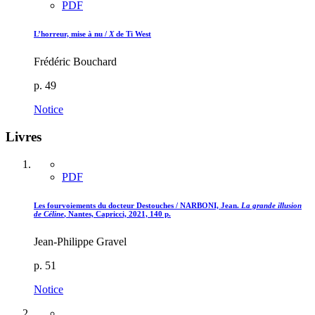
PDF
L’horreur, mise à nu /
X
de Ti West
Frédéric Bouchard
p. 49
Notice
Livres
PDF
Les fourvoiements du docteur Destouches / NARBONI, Jean.
La grande illusion
de Céline
, Nantes, Capricci, 2021, 140 p.
Jean-Philippe Gravel
p. 51
Notice