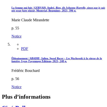
La femme qui fuit / GERVAIS, André.
Rien, dit Johanne Harrelle, sinon que je suis
née pour faire plaisir
, Montréal, Bouquinec, 2021, 396 p.
Marie Claude Mirandette
p. 55
Notice
PDF
Éblouissement / ABADIE, Julien.
Speed Racer – Les Wachowski à la vitesse de la
lumière
, Lyon, Façonnage Éditions, 2021, 248 p.
Frédéric Bouchard
p. 56
Notice
Plus d’informations