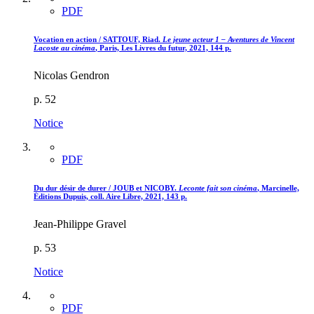
PDF
Vocation en action / SATTOUF, Riad.
Le jeune acteur 1 – Aventures de Vincent
Lacoste au cinéma
, Paris, Les Livres du futur, 2021, 144 p.
Nicolas Gendron
p. 52
Notice
PDF
Du dur désir de durer / JOUB et NICOBY.
Leconte fait son cinéma
, Marcinelle,
Éditions Dupuis, coll. Aire Libre, 2021, 143 p.
Jean-Philippe Gravel
p. 53
Notice
PDF