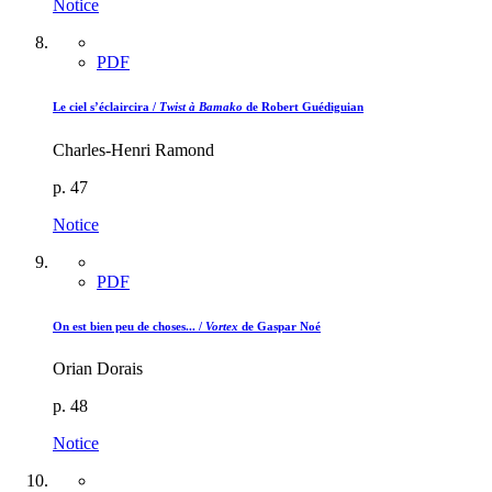
Notice
PDF
Le ciel s’éclaircira /
Twist à Bamako
de Robert Guédiguian
Charles-Henri Ramond
p. 47
Notice
PDF
On est bien peu de choses... /
Vortex
de Gaspar Noé
Orian Dorais
p. 48
Notice