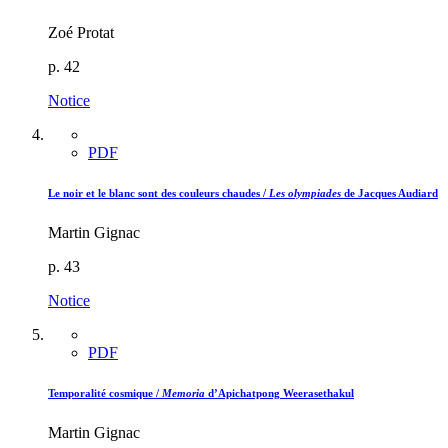
Zoé Protat
p. 42
Notice
PDF
Le noir et le blanc sont des couleurs chaudes /
Les olympiades
de Jacques Audiard
Martin Gignac
p. 43
Notice
PDF
Temporalité cosmique /
Memoria
d’Apichatpong Weerasethakul
Martin Gignac