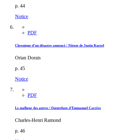
p. 44
Notice
PDF
Chronique d’un désastre annoncé /
Nitram
de Justin Kurzel
Orian Dorais
p. 45
Notice
PDF
Le malheur des autres /
Ouistreham
d’Emmanuel Carrère
Charles-Henri Ramond
p. 46