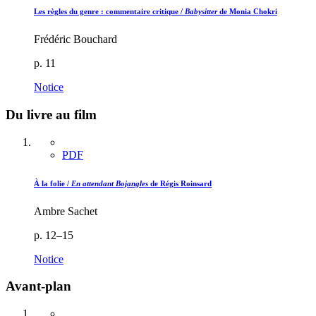
Les règles du genre : commentaire critique /
Babysitter
de Monia Chokri
Frédéric Bouchard
p. 11
Notice
Du livre au film
PDF
À la folie /
En attendant Bojangles
de Régis Roinsard
Ambre Sachet
p. 12–15
Notice
Avant-plan